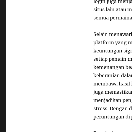
login juga menja
situs lain atau 
semua permainan
Selain menawark
platform yang 
keuntungan sign
setiap pemain 
kemenangan bes
keberanian dal
membawa hasil l
juga memastikan
menjadikan pen
stress. Dengan 
peruntungan di p