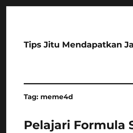
Tips Jitu Mendapatkan Ja
Tag:
meme4d
Pelajari Formula 