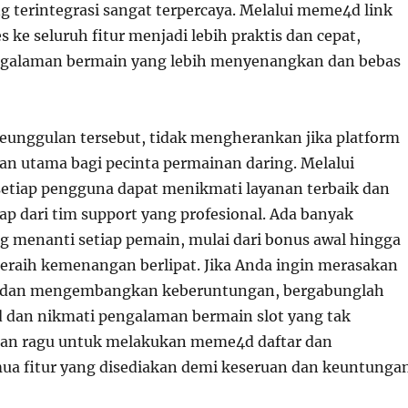
 terintegrasi sangat terpercaya. Melalui meme4d link
s ke seluruh fitur menjadi lebih praktis dan cepat,
alaman bermain yang lebih menyenangkan dan bebas
eunggulan tersebut, tidak mengherankan jika platform
han utama bagi pecinta permainan daring. Melalui
etiap pengguna dapat menikmati layanan terbaik dan
p dari tim support yang profesional. Ada banyak
 menanti setiap pemain, mulai dari bonus awal hingga
eraih kemenangan berlipat. Jika Anda ingin merasakan
a dan mengembangkan keberuntungan, bergabunglah
dan nikmati pengalaman bermain slot yang tak
gan ragu untuk melakukan meme4d daftar dan
a fitur yang disediakan demi keseruan dan keuntunga