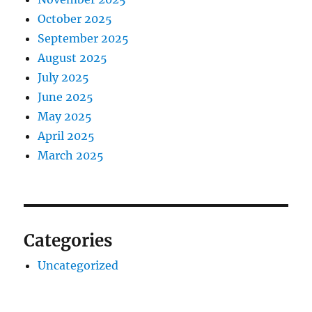
October 2025
September 2025
August 2025
July 2025
June 2025
May 2025
April 2025
March 2025
Categories
Uncategorized