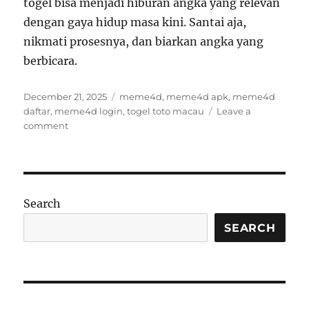
togel bisa menjadi hiburan angka yang relevan
dengan gaya hidup masa kini. Santai aja,
nikmati prosesnya, dan biarkan angka yang
berbicara.
Posted
Tags
December 21, 2025
meme4d
,
meme4d apk
,
meme4d
on
daftar
,
meme4d login
,
togel toto macau
Leave a
on
comment
Togel
Online
Kekinian:
Hiburan
Angka
Search
yang
Praktis
SEARCH
dan
Bikin
Penasaran