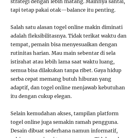
strategi dengan lebih matang. Mainnya santai,
tapi tetap pakai otak—balance itu penting.
Salah satu alasan togel online makin diminati
adalah fleksibilitasnya. Tidak terikat waktu dan
tempat, pemain bisa menyesuaikan dengan
rutinitas harian. Mau main sebentar di sela
istirahat atau lebih lama saat waktu luang,
semua bisa dilakukan tanpa ribet. Gaya hidup
serba cepat memang butuh hiburan yang
adaptif, dan togel online menjawab kebutuhan
itu dengan cukup elegan.
Selain kemudahan akses, tampilan platform
togel online juga semakin ramah pengguna.
Desain dibuat sederhana namun informatif,