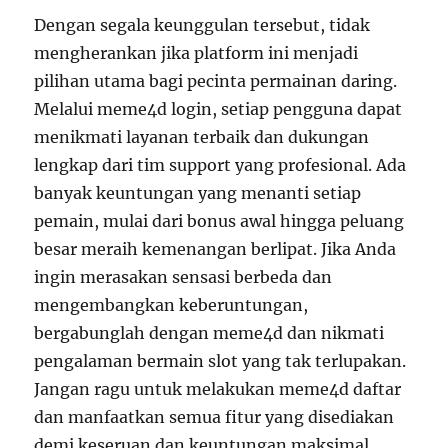
Dengan segala keunggulan tersebut, tidak
mengherankan jika platform ini menjadi
pilihan utama bagi pecinta permainan daring.
Melalui meme4d login, setiap pengguna dapat
menikmati layanan terbaik dan dukungan
lengkap dari tim support yang profesional. Ada
banyak keuntungan yang menanti setiap
pemain, mulai dari bonus awal hingga peluang
besar meraih kemenangan berlipat. Jika Anda
ingin merasakan sensasi berbeda dan
mengembangkan keberuntungan,
bergabunglah dengan meme4d dan nikmati
pengalaman bermain slot yang tak terlupakan.
Jangan ragu untuk melakukan meme4d daftar
dan manfaatkan semua fitur yang disediakan
demi keseruan dan keuntungan maksimal.