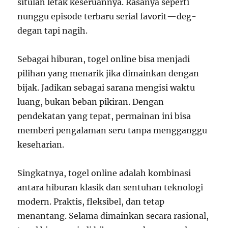
situlah letak keseruannya. Rasanya seperti
nunggu episode terbaru serial favorit—deg-
degan tapi nagih.
Sebagai hiburan, togel online bisa menjadi
pilihan yang menarik jika dimainkan dengan
bijak. Jadikan sebagai sarana mengisi waktu
luang, bukan beban pikiran. Dengan
pendekatan yang tepat, permainan ini bisa
memberi pengalaman seru tanpa mengganggu
keseharian.
Singkatnya, togel online adalah kombinasi
antara hiburan klasik dan sentuhan teknologi
modern. Praktis, fleksibel, dan tetap
menantang. Selama dimainkan secara rasional,