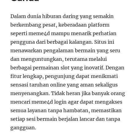
Dalam dunia hiburan daring yang semakin
berkembang pesat, keberadaan platform
seperti meme4d mampu menarik perhatian
pengguna dari berbagai kalangan. Situs ini
menawarkan pengalaman bermain yang seru
dan menguntungkan, terutama melalui
berbagai permainan slot yang inovatif. Dengan
fitur lengkap, pengunjung dapat menikmati
sensasi taruhan online yang aman sekaligus
menyenangkan. Tidak heran jika banyak orang
mencari meme4d login agar dapat mengakses
semua layanan tanpa hambatan, memastikan
setiap sesi bermain berjalan lancar dan tanpa
gangguan.