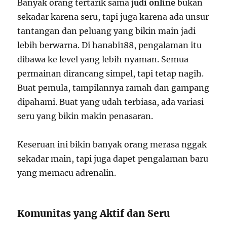
Banyak orang tertarik sama
judi online
bukan
sekadar karena seru, tapi juga karena ada unsur
tantangan dan peluang yang bikin main jadi
lebih berwarna. Di hanabi188, pengalaman itu
dibawa ke level yang lebih nyaman. Semua
permainan dirancang simpel, tapi tetap nagih.
Buat pemula, tampilannya ramah dan gampang
dipahami. Buat yang udah terbiasa, ada variasi
seru yang bikin makin penasaran.
Keseruan ini bikin banyak orang merasa nggak
sekadar main, tapi juga dapet pengalaman baru
yang memacu adrenalin.
Komunitas yang Aktif dan Seru