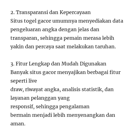
2. Transparansi dan Kepercayaan
Situs togel gacor umumnya menyediakan data
pengeluaran angka dengan jelas dan
transparan, sehingga pemain merasa lebih
yakin dan percaya saat melakukan taruhan.
3. Fitur Lengkap dan Mudah Digunakan
Banyak situs gacor menyajikan berbagai fitur
seperti live
draw, riwayat angka, analisis statistik, dan
layanan pelanggan yang
responsif, sehingga pengalaman
bermain menjadi lebih menyenangkan dan
aman.