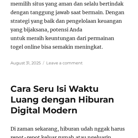
memilih situs yang aman dan selalu bertindak
dengan tanggung jawab saat bermain. Dengan
strategi yang baik dan pengelolaan keuangan
yang bijaksana, potensi Anda
untuk meraih keuntungan dari permainan
togel online bisa semakin meningkat.
Posted
on
August 31, 2025
Leave a comment
on
Kenali
Karakteristik
Situs
Cara Seru Isi Waktu
Slot
Gacor
Luang dengan Hiburan
yang
Digital Modern
Memberikan
Peluang
Besar
Di zaman sekarang, hiburan udah nggak harus
repot-repot keluar rumah atau ngeluarin