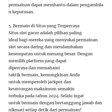
permainan dapat membantu dalam pengambila
n keputusan.
5. Bermain di Situs yang Terpercaya
Situs slot gacor adalah pilihan paling
ideal bagi mereka yang menyukai permainan
slot secara daring dan mendambakan
kesempatan untuk menang besar. Dengan
memilih platform yang dapat
dipercaya dan memahami
taktik bermain, kemungkinan Anda
untuk memperoleh jackpot dan
keuntungan maksimum semakin
terbuka pada tahun 2024. Selalu ingat
untuk bermain dengan bertanggung jawab dan
nikmati setiap detik dari permainan!