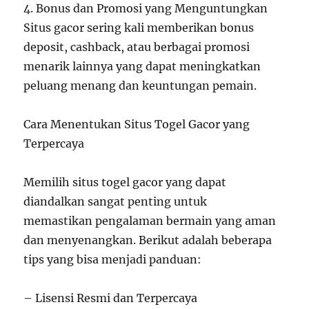
4. Bonus dan Promosi yang Menguntungkan
Situs gacor sering kali memberikan bonus
deposit, cashback, atau berbagai promosi
menarik lainnya yang dapat meningkatkan
peluang menang dan keuntungan pemain.
Cara Menentukan Situs Togel Gacor yang
Terpercaya
Memilih situs togel gacor yang dapat
diandalkan sangat penting untuk
memastikan pengalaman bermain yang aman
dan menyenangkan. Berikut adalah beberapa
tips yang bisa menjadi panduan:
– Lisensi Resmi dan Terpercaya