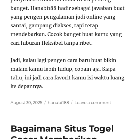
banget. Hanabi188 hadir sebagai jawaban buat
yang pengen pengalaman judi online yang
santai, gampang diakses, tapi tetap
mendebarkan. Cocok banget buat kamu yang
cari hiburan fleksibel tanpa ribet.
Jadi, kalau lagi pengen cara baru buat bikin
malam kamu lebih hidup, cobain aja. Siapa
tahu, ini jadi cara favorit kamu isi waktu luang
ke depannya.
Posted
Tags
on
August 30, 2025
hanabi188
Leave a comment
on
Cara
Seru
Isi
Bagaimana Situs Togel
Waktu
Luang