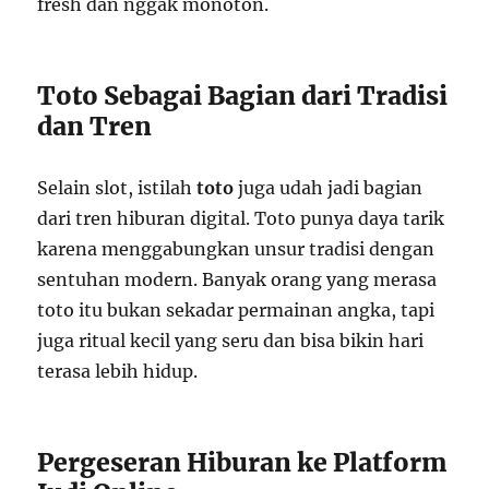
fresh dan nggak monoton.
Toto Sebagai Bagian dari Tradisi
dan Tren
Selain slot, istilah
toto
juga udah jadi bagian
dari tren hiburan digital. Toto punya daya tarik
karena menggabungkan unsur tradisi dengan
sentuhan modern. Banyak orang yang merasa
toto itu bukan sekadar permainan angka, tapi
juga ritual kecil yang seru dan bisa bikin hari
terasa lebih hidup.
Pergeseran Hiburan ke Platform