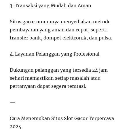
3. Transaksi yang Mudah dan Aman
Situs gacor umumnya menyediakan metode
pembayaran yang aman dan cepat, seperti
transfer bank, dompet elektronik, dan pulsa.
4. Layanan Pelanggan yang Profesional
Dukungan pelanggan yang tersedia 24 jam
sehari memastikan setiap masalah atau
pertanyaan dapat segera teratasi.
—
Cara Menemukan Situs Slot Gacor Terpercaya
2024