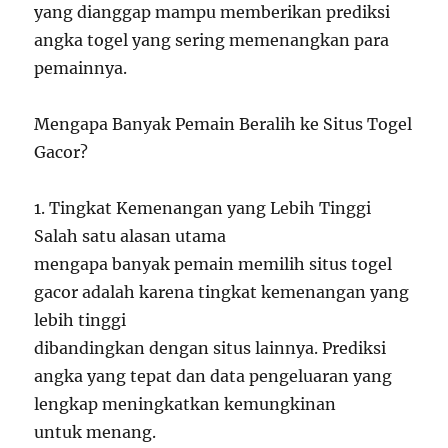
yang dianggap mampu memberikan prediksi
angka togel yang sering memenangkan para
pemainnya.
Mengapa Banyak Pemain Beralih ke Situs Togel
Gacor?
1. Tingkat Kemenangan yang Lebih Tinggi
Salah satu alasan utama
mengapa banyak pemain memilih situs togel
gacor adalah karena tingkat kemenangan yang
lebih tinggi
dibandingkan dengan situs lainnya. Prediksi
angka yang tepat dan data pengeluaran yang
lengkap meningkatkan kemungkinan
untuk menang.