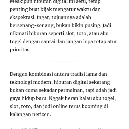
Meskipun hiburan digital ini seru, tetap
penting buat bijak mengatur waktu dan
ekspektasi. Ingat, tujuannya adalah
bersenang-senang, bukan bikin pusing. Jadi,
nikmati hiburan seperti slot, toto, atau abu
togel dengan santai dan jangan lupa tetap atur
prioritas.
Dengan kombinasi antara tradisi lama dan
teknologi modern, hiburan digital sekarang
bukan cuma sekadar permainan, tapi udah jadi
gaya hidup baru. Nggak heran kalau abu togel,
slot, toto, dan judi online terus booming di
kalangan netizen.