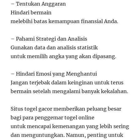
– Tentukan Anggaran
Hindari bermain
melebihi batas kemampuan finansial Anda.
– Pahami Strategi dan Analisis
Gunakan data dan analisis statistik
untuk memilih angka yang akan dipasang.
– Hindari Emosi yang Menghantui
Jangan terjebak dalam keinginan untuk terus
bermain setelah mengalami banyak kekalahan.
Situs togel gacor memberikan peluang besar
bagi para penggemar togel online
untuk mencapai kemenangan yang lebih sering
dan menguntungkan. Namun, penting untuk