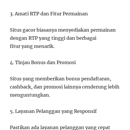
3. Amati RTP dan Fitur Permainan
Situs gacor biasanya menyediakan permainan
dengan RTP yang tinggi dan berbagai
fitur yang menarik.
4. Tinjau Bonus dan Promosi
Situs yang memberikan bonus pendaftaran,
cashback, dan promosi lainnya cenderung lebih
menguntungkan.
5. Layanan Pelanggan yang Responsif
Pastikan ada layanan pelanggan yang cepat