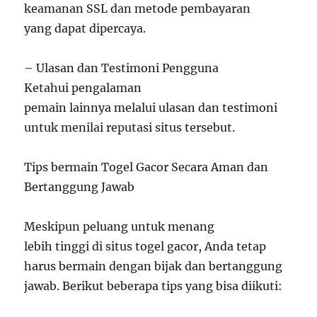
keamanan SSL dan metode pembayaran
yang dapat dipercaya.
– Ulasan dan Testimoni Pengguna
Ketahui pengalaman
pemain lainnya melalui ulasan dan testimoni
untuk menilai reputasi situs tersebut.
Tips bermain Togel Gacor Secara Aman dan
Bertanggung Jawab
Meskipun peluang untuk menang
lebih tinggi di situs togel gacor, Anda tetap
harus bermain dengan bijak dan bertanggung
jawab. Berikut beberapa tips yang bisa diikuti: