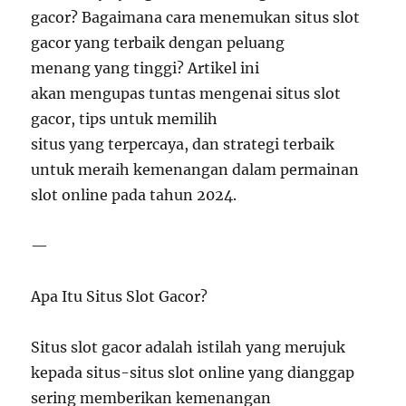
gacor? Bagaimana cara menemukan situs slot
gacor yang terbaik dengan peluang
menang yang tinggi? Artikel ini
akan mengupas tuntas mengenai situs slot
gacor, tips untuk memilih
situs yang terpercaya, dan strategi terbaik
untuk meraih kemenangan dalam permainan
slot online pada tahun 2024.
—
Apa Itu Situs Slot Gacor?
Situs slot gacor adalah istilah yang merujuk
kepada situs-situs slot online yang dianggap
sering memberikan kemenangan