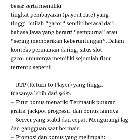
besar serta memiliki
tingkat pembayaran (payout rate) yang
tinggi. Istilah “gacor” sendiri berasal dari
bahasa Jawa yang berarti “sempurna” atau
“sering memberikan keberuntungan”. Dalam
konteks permainan daring, situs slot
gacor umumnya memiliki sejumlah fitur
tertentu seperti:
– RTP (Return to Player) yang tinggi:
Biasanya lebih dari 96%
– Fitur bonus menarik: Termasuk putaran
gratis, jackpot progresif, dan bonus lainnya
– Server yang stabil dan cepat: Mengurangi lag
dan gangguan saat bermain
– Promosi dan bonus yang melimpah: