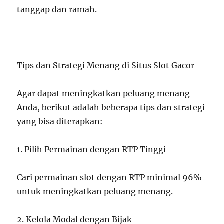
tanggap dan ramah.
Tips dan Strategi Menang di Situs Slot Gacor
Agar dapat meningkatkan peluang menang
Anda, berikut adalah beberapa tips dan strategi
yang bisa diterapkan:
1. Pilih Permainan dengan RTP Tinggi
Cari permainan slot dengan RTP minimal 96%
untuk meningkatkan peluang menang.
2. Kelola Modal dengan Bijak