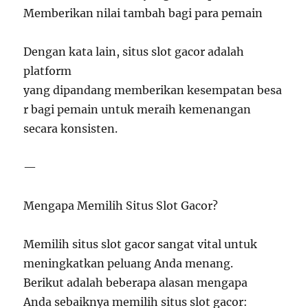
Memberikan nilai tambah bagi para pemain
Dengan kata lain, situs slot gacor adalah
platform
yang dipandang memberikan kesempatan besa
r bagi pemain untuk meraih kemenangan
secara konsisten.
—
Mengapa Memilih Situs Slot Gacor?
Memilih situs slot gacor sangat vital untuk
meningkatkan peluang Anda menang.
Berikut adalah beberapa alasan mengapa
Anda sebaiknya memilih situs slot gacor: