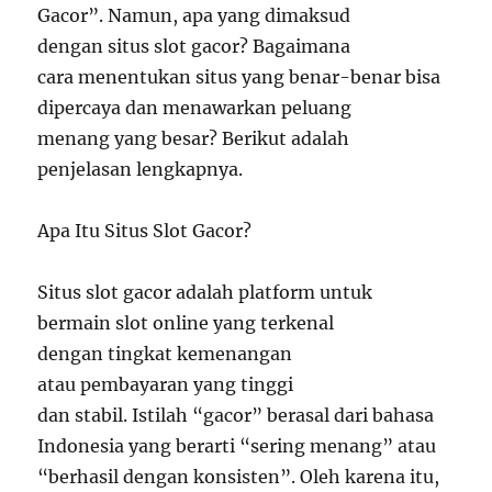
Gacor”. Namun, apa yang dimaksud
dengan situs slot gacor? Bagaimana
cara menentukan situs yang benar-benar bisa
dipercaya dan menawarkan peluang
menang yang besar? Berikut adalah
penjelasan lengkapnya.
Apa Itu Situs Slot Gacor?
Situs slot gacor adalah platform untuk
bermain slot online yang terkenal
dengan tingkat kemenangan
atau pembayaran yang tinggi
dan stabil. Istilah “gacor” berasal dari bahasa
Indonesia yang berarti “sering menang” atau
“berhasil dengan konsisten”. Oleh karena itu,