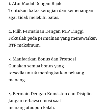
1. Atur Modal Dengan Bijak
Tentukan batas kerugian dan kemenangan
agar tidak melebihi batas.
2. Pilih Permainan Dengan RTP Tinggi
Fokuslah pada permainan yang menawarkan
RTP maksimum.
3. Manfaatkan Bonus dan Promosi
Gunakan semua bonus yang
tersedia untuk meningkatkan peluang
menang.
4. Bermain Dengan Konsisten dan Disiplin
Jangan terbawa emosi saat
menang ataupun kalah.