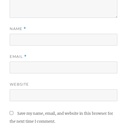
NAME
*
EMAIL
*
WEBSITE
Save my name, email, and website in this browser for
the next time I comment.