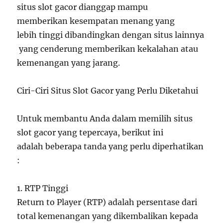
situs slot gacor dianggap mampu
memberikan kesempatan menang yang
lebih tinggi dibandingkan dengan situs lainnya
yang cenderung memberikan kekalahan atau
kemenangan yang jarang.
Ciri-Ciri Situs Slot Gacor yang Perlu Diketahui
Untuk membantu Anda dalam memilih situs
slot gacor yang tepercaya, berikut ini
adalah beberapa tanda yang perlu diperhatikan
:
1. RTP Tinggi
Return to Player (RTP) adalah persentase dari
total kemenangan yang dikembalikan kepada