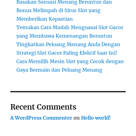
Rasakan Sensasi Menang Beruntun dan
Bonus Melimpah di Situs Slot yang
Memberikan Kepastian
Temukan Cara Mudah Menguasai Slot Gacor
yang Membawa Kemenangan Beruntun
Tingkatkan Peluang Menang Anda Dengan
Strategi Slot Gacor Paling Efektif Saat Ini!
Cara Memilih Mesin Slot yang Cocok dengan
Gaya Bermain dan Peluang Menang
Recent Comments
A WordPress Commenter
on
Hello world!