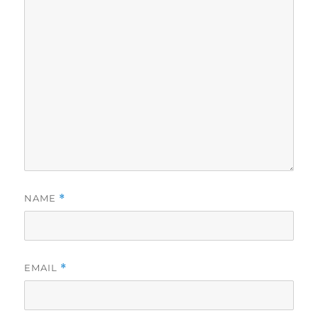
NAME
*
EMAIL
*