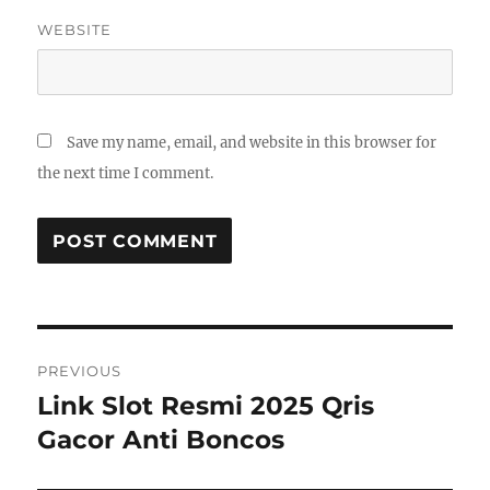
WEBSITE
Save my name, email, and website in this browser for
the next time I comment.
Post
PREVIOUS
navigation
Link Slot Resmi 2025 Qris
Previous
post:
Gacor Anti Boncos