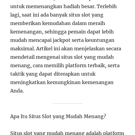
untuk memenangkan hadiah besar. Terlebih
lagi, saat ini ada banyak situs slot yang
memberikan kemudahan dalam meraih
kemenangan, sehingga pemain dapat lebih
mudah mencapai jackpot serta keuntungan
maksimal. Artikel ini akan menjelaskan secara
mendetail mengenai situs slot yang mudah
menang, cara memilih platform terbaik, serta
taktik yang dapat diterapkan untuk
meningkatkan kemungkinan kemenangan
Anda.
Apa Itu Situs Slot yang Mudah Menang?
Situs slot yang mudah menang adalah platform