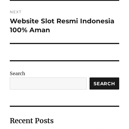
NEXT
Website Slot Resmi Indonesia
Next
post:
100% Aman
Search
SEARCH
Recent Posts