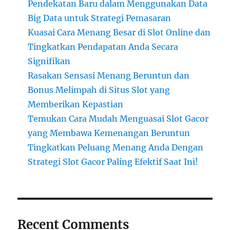
Pendekatan Baru dalam Menggunakan Data
Big Data untuk Strategi Pemasaran
Kuasai Cara Menang Besar di Slot Online dan
Tingkatkan Pendapatan Anda Secara
Signifikan
Rasakan Sensasi Menang Beruntun dan
Bonus Melimpah di Situs Slot yang
Memberikan Kepastian
Temukan Cara Mudah Menguasai Slot Gacor
yang Membawa Kemenangan Beruntun
Tingkatkan Peluang Menang Anda Dengan
Strategi Slot Gacor Paling Efektif Saat Ini!
Recent Comments