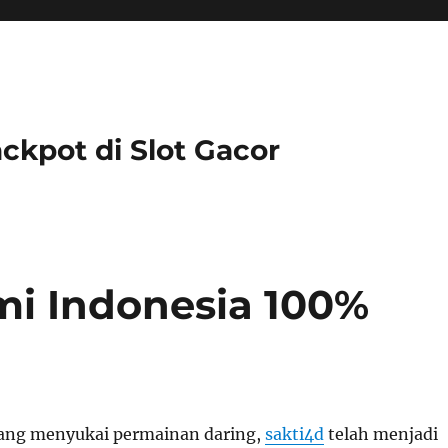
ckpot di Slot Gacor
mi Indonesia 100%
ang menyukai permainan daring,
sakti4d
telah menjadi