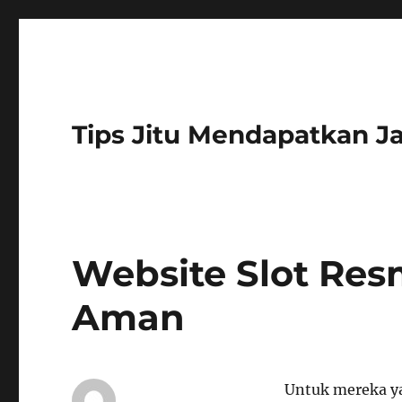
Tips Jitu Mendapatkan Ja
Website Slot Res
Aman
Untuk mereka y