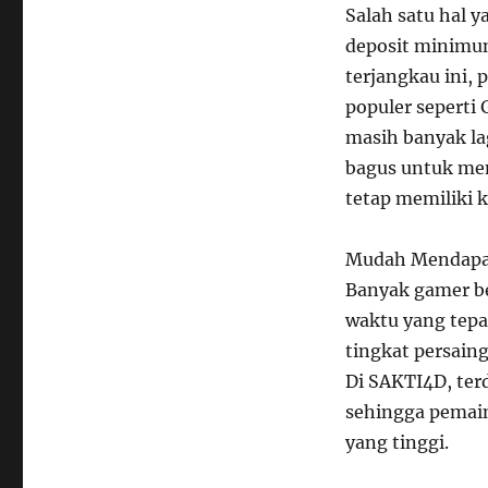
Salah satu hal 
deposit minimum
terjangkau ini,
populer seperti 
masih banyak la
bagus untuk men
tetap memiliki
Mudah Mendapa
Banyak gamer b
waktu yang tepa
tingkat persaing
Di SAKTI4D, terd
sehingga pemai
yang tinggi.