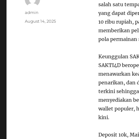
salah satu temp
Author
admin
yang dapat dipe
Posted
August 14, 2025
10 ribu rupiah, 
on
memberikan pelu
pola permainan
Keunggulan SAKT
SAKTI4D beroper
menawarkan keam
penarikan, dan 
terkini sehingga
menyediakan ber
wallet populer,
kini.
Deposit 10k, Ma