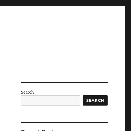
Search
SEARCH