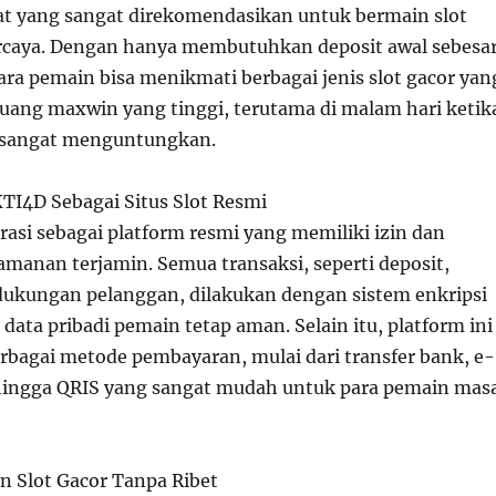
at yang sangat direkomendasikan untuk bermain slot
rcaya. Dengan hanya membutuhkan deposit awal sebesa
para pemain bisa menikmati berbagai jenis slot gacor yan
ang maxwin yang tinggi, terutama di malam hari ketik
 sangat menguntungkan.
I4D Sebagai Situs Slot Resmi
asi sebagai platform resmi yang memiliki izin dan
anan terjamin. Semua transaksi, seperti deposit,
dukungan pelanggan, dilakukan dengan sistem enkripsi
 data pribadi pemain tetap aman. Selain itu, platform ini
bagai metode pembayaran, mulai dari transfer bank, e-
 hingga QRIS yang sangat mudah untuk para pemain mas
in Slot Gacor Tanpa Ribet