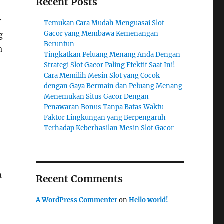
Recent Posts
r
Temukan Cara Mudah Menguasai Slot
Gacor yang Membawa Kemenangan
g
Beruntun
a
Tingkatkan Peluang Menang Anda Dengan
Strategi Slot Gacor Paling Efektif Saat Ini!
Cara Memilih Mesin Slot yang Cocok
dengan Gaya Bermain dan Peluang Menang
Menemukan Situs Gacor Dengan
Penawaran Bonus Tanpa Batas Waktu
Faktor Lingkungan yang Berpengaruh
Terhadap Keberhasilan Mesin Slot Gacor
a
Recent Comments
A WordPress Commenter
on
Hello world!