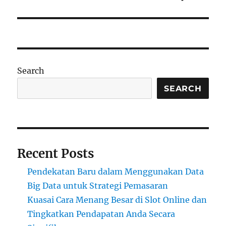
Search
SEARCH
Recent Posts
Pendekatan Baru dalam Menggunakan Data
Big Data untuk Strategi Pemasaran
Kuasai Cara Menang Besar di Slot Online dan
Tingkatkan Pendapatan Anda Secara