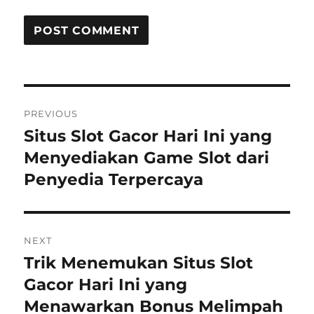
Post
PREVIOUS
navigation
Situs Slot Gacor Hari Ini yang
Previous
post:
Menyediakan Game Slot dari
Penyedia Terpercaya
NEXT
Trik Menemukan Situs Slot
Next
post:
Gacor Hari Ini yang
Menawarkan Bonus Melimpah