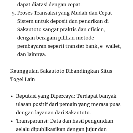
dapat diatasi dengan cepat.
Proses Transaksi yang Mudah dan Cepat
Sistem untuk deposit dan penarikan di
Sakautoto sangat praktis dan efisien,
dengan beragam pilihan metode
pembayaran seperti transfer bank, e-wallet,
dan lainnya.
Keunggulan Sakautoto Dibandingkan Situs
Togel Lain
Reputasi yang Dipercaya: Terdapat banyak
ulasan positif dari pemain yang merasa puas
dengan layanan dari Sakautoto.
Transparansi: Data dan hasil pengundian
selalu dipublikasikan dengan jujur dan