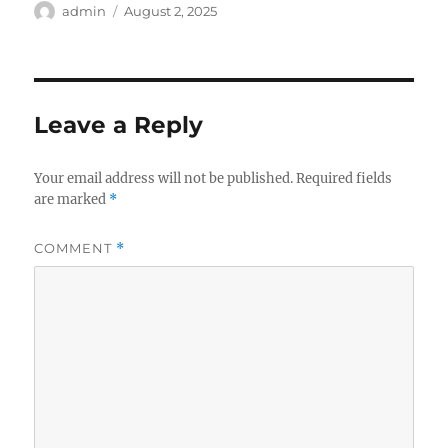
Author
Posted
admin
August 2, 2025
on
Leave a Reply
Your email address will not be published.
Required fields
are marked
*
COMMENT
*