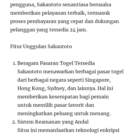
pengguna, Sakautoto senantiasa berusaha
memberikan pelayanan terbaik, termasuk
proses pembayaran yang cepat dan dukungan
pelanggan yang tersedia 24 jam.
Fitur Unggulan Sakautoto
Beragam Pasaran Togel Tersedia
Sakautoto menawarkan berbagai pasar togel
dari berbagai negara seperti Singapore,
Hong Kong, Sydney, dan lainnya. Hal ini
memberikan kesempatan bagi pemain
untuk memilih pasar favorit dan
meningkatkan peluang untuk menang.
Sistem Keamanan yang Andal
Situs ini memanfaatkan teknologi enkripsi