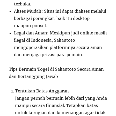
terbuka.
Akses Mudah: Situs ini dapat diakses melalui
berbagai perangkat, baik itu desktop
maupun ponsel.
Legal dan Aman: Meskipun judi online masih
ilegal di Indonesia, Sakautoto
mengoperasikan platformnya secara aman
dan menjaga privasi para pemain.
Tips Bermain Togel di Sakautoto Secara Aman
dan Bertanggung Jawab
Tentukan Batas Anggaran
Jangan pernah bermain lebih dari yang Anda
mampu secara finansial. Tetapkan batas
untuk kerugian dan kemenangan agar tidak