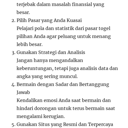
terjebak dalam masalah finansial yang
besar.
Pilih Pasar yang Anda Kuasai
Pelajari pola dan statistik dari pasar togel
pilihan Anda agar peluang untuk menang
lebih besar.
Gunakan Strategi dan Analisis
Jangan hanya mengandalkan
keberuntungan, tetapi juga analisis data dan
angka yang sering muncul.
Bermain dengan Sadar dan Bertanggung
Jawab
Kendalikan emosi Anda saat bermain dan
hindari dorongan untuk terus bermain saat
mengalami kerugian.
Gunakan Situs yang Resmi dan Terpercaya