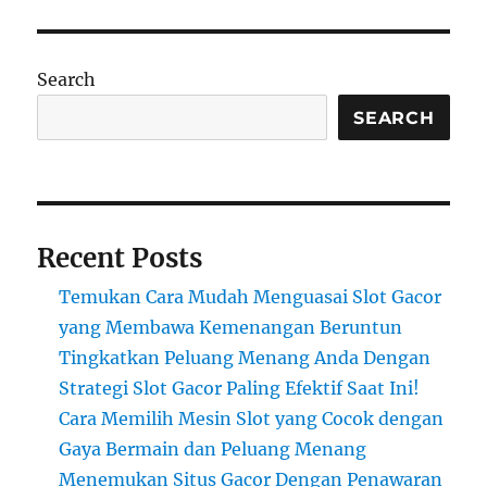
Search
SEARCH
Recent Posts
Temukan Cara Mudah Menguasai Slot Gacor
yang Membawa Kemenangan Beruntun
Tingkatkan Peluang Menang Anda Dengan
Strategi Slot Gacor Paling Efektif Saat Ini!
Cara Memilih Mesin Slot yang Cocok dengan
Gaya Bermain dan Peluang Menang
Menemukan Situs Gacor Dengan Penawaran