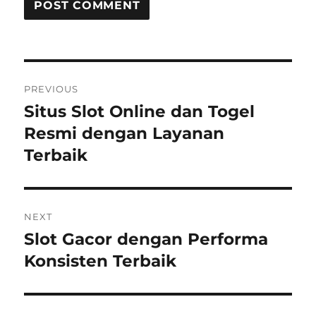
Post
PREVIOUS
navigation
Situs Slot Online dan Togel
Previous
post:
Resmi dengan Layanan
Terbaik
NEXT
Slot Gacor dengan Performa
Next
post:
Konsisten Terbaik