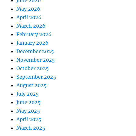
June 2026
May 2026
April 2026
March 2026
February 2026
January 2026
December 2025
November 2025
October 2025
September 2025
August 2025
July 2025
June 2025
May 2025
April 2025
March 2025