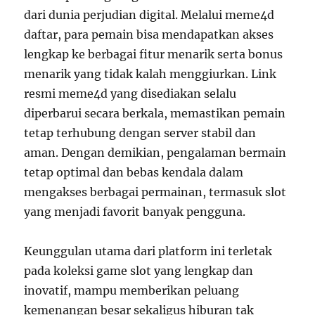
dari dunia perjudian digital. Melalui meme4d
daftar, para pemain bisa mendapatkan akses
lengkap ke berbagai fitur menarik serta bonus
menarik yang tidak kalah menggiurkan. Link
resmi meme4d yang disediakan selalu
diperbarui secara berkala, memastikan pemain
tetap terhubung dengan server stabil dan
aman. Dengan demikian, pengalaman bermain
tetap optimal dan bebas kendala dalam
mengakses berbagai permainan, termasuk slot
yang menjadi favorit banyak pengguna.
Keunggulan utama dari platform ini terletak
pada koleksi game slot yang lengkap dan
inovatif, mampu memberikan peluang
kemenangan besar sekaligus hiburan tak