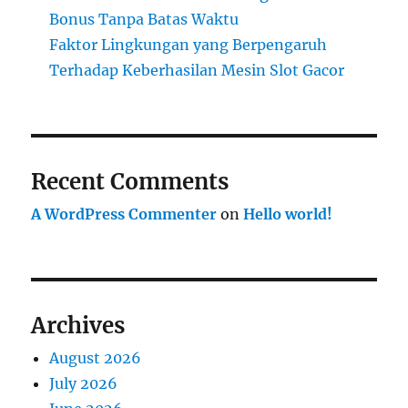
Bonus Tanpa Batas Waktu
Faktor Lingkungan yang Berpengaruh
Terhadap Keberhasilan Mesin Slot Gacor
Recent Comments
A WordPress Commenter
on
Hello world!
Archives
August 2026
July 2026