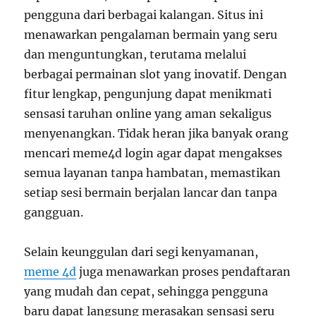
pengguna dari berbagai kalangan. Situs ini
menawarkan pengalaman bermain yang seru
dan menguntungkan, terutama melalui
berbagai permainan slot yang inovatif. Dengan
fitur lengkap, pengunjung dapat menikmati
sensasi taruhan online yang aman sekaligus
menyenangkan. Tidak heran jika banyak orang
mencari meme4d login agar dapat mengakses
semua layanan tanpa hambatan, memastikan
setiap sesi bermain berjalan lancar dan tanpa
gangguan.
Selain keunggulan dari segi kenyamanan,
meme 4d
juga menawarkan proses pendaftaran
yang mudah dan cepat, sehingga pengguna
baru dapat langsung merasakan sensasi seru