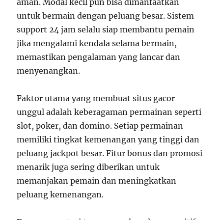
aman. Modal kecil pun bisa dimanfaatkan
untuk bermain dengan peluang besar. Sistem
support 24 jam selalu siap membantu pemain
jika mengalami kendala selama bermain,
memastikan pengalaman yang lancar dan
menyenangkan.
Faktor utama yang membuat situs gacor
unggul adalah keberagaman permainan seperti
slot, poker, dan domino. Setiap permainan
memiliki tingkat kemenangan yang tinggi dan
peluang jackpot besar. Fitur bonus dan promosi
menarik juga sering diberikan untuk
memanjakan pemain dan meningkatkan
peluang kemenangan.