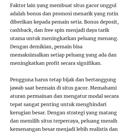
Faktor lain yang membuat situs gacor unggul
adalah bonus dan promosi menarik yang rutin
diberikan kepada pemain setia. Bonus deposit,
cashback, dan free spin menjadi daya tarik
utama untuk meningkatkan peluang menang.
Dengan demikian, pemain bisa
memaksimalkan setiap peluang yang ada dan
meningkatkan profit secara signifikan.
Pengguna harus tetap bijak dan bertanggung
jawab saat bermain di situs gacor. Memahami
aturan permainan dan mengatur modal secara
tepat sangat penting untuk menghindari
kerugian besar. Dengan strategi yang matang
dan memilih situs terpercaya, peluang meraih
kemenangan besar menjadi lebih realistis dan