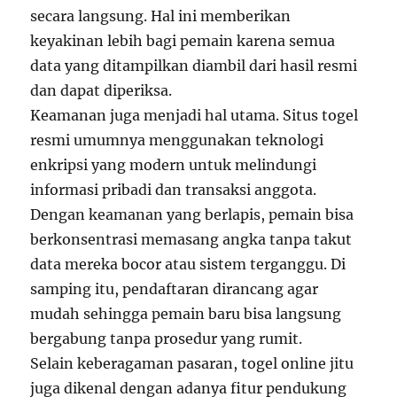
secara langsung. Hal ini memberikan
keyakinan lebih bagi pemain karena semua
data yang ditampilkan diambil dari hasil resmi
dan dapat diperiksa.
Keamanan juga menjadi hal utama. Situs togel
resmi umumnya menggunakan teknologi
enkripsi yang modern untuk melindungi
informasi pribadi dan transaksi anggota.
Dengan keamanan yang berlapis, pemain bisa
berkonsentrasi memasang angka tanpa takut
data mereka bocor atau sistem terganggu. Di
samping itu, pendaftaran dirancang agar
mudah sehingga pemain baru bisa langsung
bergabung tanpa prosedur yang rumit.
Selain keberagaman pasaran, togel online jitu
juga dikenal dengan adanya fitur pendukung