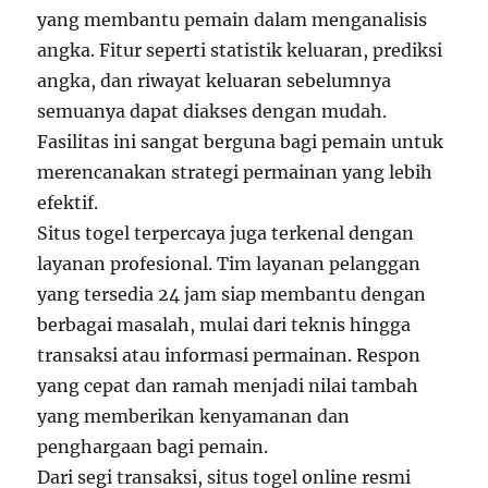
yang membantu pemain dalam menganalisis
angka. Fitur seperti statistik keluaran, prediksi
angka, dan riwayat keluaran sebelumnya
semuanya dapat diakses dengan mudah.
Fasilitas ini sangat berguna bagi pemain untuk
merencanakan strategi permainan yang lebih
efektif.
Situs togel terpercaya juga terkenal dengan
layanan profesional. Tim layanan pelanggan
yang tersedia 24 jam siap membantu dengan
berbagai masalah, mulai dari teknis hingga
transaksi atau informasi permainan. Respon
yang cepat dan ramah menjadi nilai tambah
yang memberikan kenyamanan dan
penghargaan bagi pemain.
Dari segi transaksi, situs togel online resmi