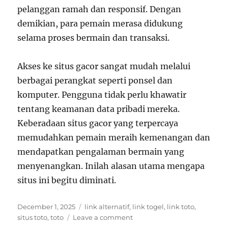
pelanggan ramah dan responsif. Dengan
demikian, para pemain merasa didukung
selama proses bermain dan transaksi.
Akses ke situs gacor sangat mudah melalui
berbagai perangkat seperti ponsel dan
komputer. Pengguna tidak perlu khawatir
tentang keamanan data pribadi mereka.
Keberadaan situs gacor yang terpercaya
memudahkan pemain meraih kemenangan dan
mendapatkan pengalaman bermain yang
menyenangkan. Inilah alasan utama mengapa
situs ini begitu diminati.
Posted
Tags
December 1, 2025
link alternatif
,
link togel
,
link toto
,
on
on
situs toto
,
toto
Leave a comment
Peran