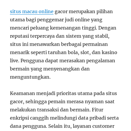
Situs
Gacor
situs macau online
gacor merupakan pilihan
utama bagi penggemar judi online yang
mencari peluang kemenangan tinggi. Dengan
reputasi terpercaya dan sistem yang stabil,
situs ini menawarkan berbagai permainan
menarik seperti taruhan bola, slot, dan kasino
live. Pengguna dapat merasakan pengalaman
bermain yang menyenangkan dan
menguntungkan.
Keamanan menjadi prioritas utama pada situs
gacor, sehingga pemain merasa nyaman saat
melakukan transaksi dan bermain. Fitur
enkripsi canggih melindungi data pribadi serta
dana pengguna. Selain itu, layanan customer