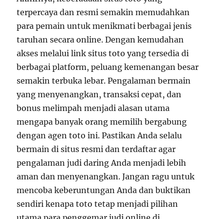
terpercaya dan resmi semakin memudahkan
para pemain untuk menikmati berbagai jenis
taruhan secara online. Dengan kemudahan
akses melalui link situs toto yang tersedia di
berbagai platform, peluang kemenangan besar
semakin terbuka lebar. Pengalaman bermain
yang menyenangkan, transaksi cepat, dan
bonus melimpah menjadi alasan utama
mengapa banyak orang memilih bergabung
dengan agen toto ini. Pastikan Anda selalu
bermain di situs resmi dan terdaftar agar
pengalaman judi daring Anda menjadi lebih
aman dan menyenangkan. Jangan ragu untuk
mencoba keberuntungan Anda dan buktikan
sendiri kenapa toto tetap menjadi pilihan
utama para penggemar judi online di