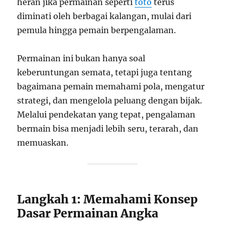
heran jika permainan seperti
toto
terus
diminati oleh berbagai kalangan, mulai dari
pemula hingga pemain berpengalaman.
Permainan ini bukan hanya soal
keberuntungan semata, tetapi juga tentang
bagaimana pemain memahami pola, mengatur
strategi, dan mengelola peluang dengan bijak.
Melalui pendekatan yang tepat, pengalaman
bermain bisa menjadi lebih seru, terarah, dan
memuaskan.
Langkah 1: Memahami Konsep
Dasar Permainan Angka