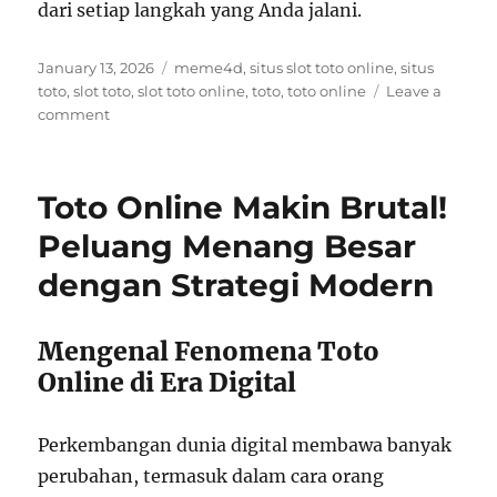
dari setiap langkah yang Anda jalani.
Posted
Tags
January 13, 2026
meme4d
,
situs slot toto online
,
situs
on
toto
,
slot toto
,
slot toto online
,
toto
,
toto online
Leave a
on
comment
Mengapa
Permainan
Angka
Toto Online Makin Brutal!
Tetap
Menjadi
Peluang Menang Besar
Favorit
dengan Strategi Modern
Banyak
Orang
Mengenal Fenomena Toto
Online di Era Digital
Perkembangan dunia digital membawa banyak
perubahan, termasuk dalam cara orang