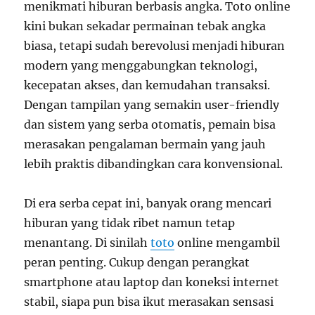
menikmati hiburan berbasis angka. Toto online
kini bukan sekadar permainan tebak angka
biasa, tetapi sudah berevolusi menjadi hiburan
modern yang menggabungkan teknologi,
kecepatan akses, dan kemudahan transaksi.
Dengan tampilan yang semakin user-friendly
dan sistem yang serba otomatis, pemain bisa
merasakan pengalaman bermain yang jauh
lebih praktis dibandingkan cara konvensional.
Di era serba cepat ini, banyak orang mencari
hiburan yang tidak ribet namun tetap
menantang. Di sinilah
toto
online mengambil
peran penting. Cukup dengan perangkat
smartphone atau laptop dan koneksi internet
stabil, siapa pun bisa ikut merasakan sensasi