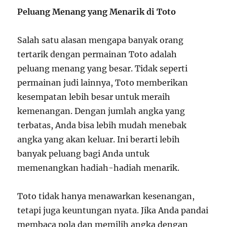
Peluang Menang yang Menarik di Toto
Salah satu alasan mengapa banyak orang
tertarik dengan permainan Toto adalah
peluang menang yang besar. Tidak seperti
permainan judi lainnya, Toto memberikan
kesempatan lebih besar untuk meraih
kemenangan. Dengan jumlah angka yang
terbatas, Anda bisa lebih mudah menebak
angka yang akan keluar. Ini berarti lebih
banyak peluang bagi Anda untuk
memenangkan hadiah-hadiah menarik.
Toto tidak hanya menawarkan kesenangan,
tetapi juga keuntungan nyata. Jika Anda pandai
membaca pola dan memilih angka dengan