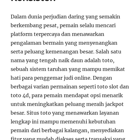
Dalam dunia perjudian daring yang semakin
berkembang pesat, pemain selalu mencari
platform terpercaya dan menawarkan
pengalaman bermain yang menyenangkan
serta peluang kemenangan besar. Salah satu
nama yang tengah naik daun adalah toto,
sebuah sistem taruhan yang mampu memikat
hati para penggemar judi online. Dengan
berbagai varian permainan seperti toto slot dan
toto 4d, para pemain mendapat opsi menarik
untuk meningkatkan peluang meraih jackpot
besar. Situs toto yang menawarkan layanan
lengkap ini mampu memenuhi kebutuhan
pemain dari berbagai kalangan, menyediakan
fitur yang mudah diakses serta transaksi yang