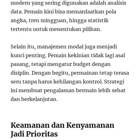
modern yang sering digunakan adalah analisis
data. Pemain kini bisa memanfaatkan pola
angka, tren mingguan, hingga statistik
tertentu untuk menentukan pilihan.
Selain itu, manajemen modal juga menjadi
kunci penting. Pemain kekinian tidak lagi asal
pasang, tetapi mengatur budget dengan
disiplin. Dengan begitu, permainan tetap terasa
seru tanpa harus kehilangan kontrol. Strategi
ini membuat pengalaman bermain lebih sehat
dan berkelanjutan.
Keamanan dan Kenyamanan
Jadi Prioritas