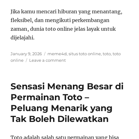
Jika kamu mencari hiburan yang menantang,
fleksibel, dan mengikuti perkembangan
zaman, dunia toto online jelas layak untuk
dijelajahi.
Posted
Tags
January 9, 2026
meme4d
,
situs toto online
,
toto
,
toto
on
on
online
Leave a comment
Toto
Online
Makin
Sensasi Menang Besar di
Brutal!
Peluang
Permainan Toto –
Menang
Peluang Menarik yang
Besar
dengan
Tak Boleh Dilewatkan
Strategi
Modern
Toto adalah salah satu permainan yang bisa