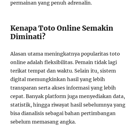
permainan yang penuh adrenalin.
Kenapa Toto Online Semakin
Diminati?
Alasan utama meningkatnya popularitas toto
online adalah fleksibilitas. Pemain tidak lagi
terikat tempat dan waktu. Selain itu, sistem
digital memungkinkan hasil yang lebih
transparan serta akses informasi yang lebih
cepat. Banyak platform juga menyediakan data,
statistik, hingga riwayat hasil sebelumnya yang
bisa dianalisis sebagai bahan pertimbangan
sebelum memasang angka.