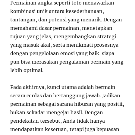
Permainan angka seperti toto menawarkan
kombinasi unik antara kesederhanaan,
tantangan, dan potensi yang menarik. Dengan
memahami dasar permainan, menetapkan
tujuan yang jelas, mengembangkan strategi
yang masuk akal, serta menikmati prosesnya
dengan pengelolaan emosi yang baik, siapa
pun bisa merasakan pengalaman bermain yang
lebih optimal.
Pada akhirnya, kunci utama adalah bermain
secara cerdas dan bertanggung jawab. Jadikan
permainan sebagai sarana hiburan yang positif,
bukan sekadar mengejar hasil. Dengan
pendekatan tersebut, Anda tidak hanya
mendapatkan keseruan, tetapi juga kepuasan