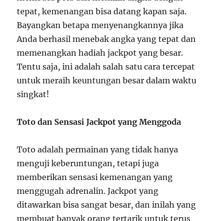
tepat, kemenangan bisa datang kapan saja.
Bayangkan betapa menyenangkannya jika
Anda berhasil menebak angka yang tepat dan
memenangkan hadiah jackpot yang besar.
Tentu saja, ini adalah salah satu cara tercepat
untuk meraih keuntungan besar dalam waktu
singkat!
Toto dan Sensasi Jackpot yang Menggoda
Toto adalah permainan yang tidak hanya
menguji keberuntungan, tetapi juga
memberikan sensasi kemenangan yang
menggugah adrenalin. Jackpot yang
ditawarkan bisa sangat besar, dan inilah yang
membuat banyak orang tertarik untuk terus