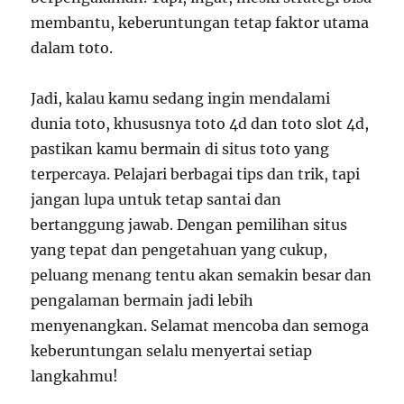
membantu, keberuntungan tetap faktor utama
dalam toto.
Jadi, kalau kamu sedang ingin mendalami
dunia toto, khususnya toto 4d dan toto slot 4d,
pastikan kamu bermain di situs toto yang
terpercaya. Pelajari berbagai tips dan trik, tapi
jangan lupa untuk tetap santai dan
bertanggung jawab. Dengan pemilihan situs
yang tepat dan pengetahuan yang cukup,
peluang menang tentu akan semakin besar dan
pengalaman bermain jadi lebih
menyenangkan. Selamat mencoba dan semoga
keberuntungan selalu menyertai setiap
langkahmu!