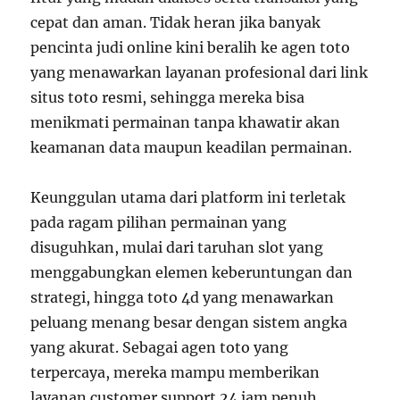
cepat dan aman. Tidak heran jika banyak
pencinta judi online kini beralih ke agen toto
yang menawarkan layanan profesional dari link
situs toto resmi, sehingga mereka bisa
menikmati permainan tanpa khawatir akan
keamanan data maupun keadilan permainan.
Keunggulan utama dari platform ini terletak
pada ragam pilihan permainan yang
disuguhkan, mulai dari taruhan slot yang
menggabungkan elemen keberuntungan dan
strategi, hingga toto 4d yang menawarkan
peluang menang besar dengan sistem angka
yang akurat. Sebagai agen toto yang
terpercaya, mereka mampu memberikan
layanan customer support 24 jam penuh,