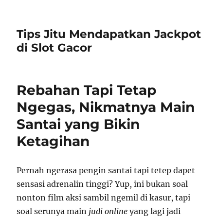
Tips Jitu Mendapatkan Jackpot
di Slot Gacor
Rebahan Tapi Tetap
Ngegas, Nikmatnya Main
Santai yang Bikin
Ketagihan
Pernah ngerasa pengin santai tapi tetep dapet
sensasi adrenalin tinggi? Yup, ini bukan soal
nonton film aksi sambil ngemil di kasur, tapi
soal serunya main
judi online
yang lagi jadi