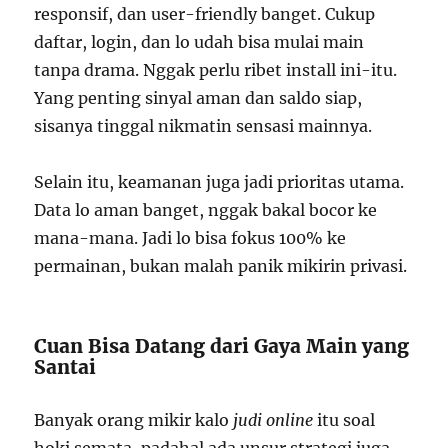
responsif, dan user-friendly banget. Cukup
daftar, login, dan lo udah bisa mulai main
tanpa drama. Nggak perlu ribet install ini-itu.
Yang penting sinyal aman dan saldo siap,
sisanya tinggal nikmatin sensasi mainnya.
Selain itu, keamanan juga jadi prioritas utama.
Data lo aman banget, nggak bakal bocor ke
mana-mana. Jadi lo bisa fokus 100% ke
permainan, bukan malah panik mikirin privasi.
Cuan Bisa Datang dari Gaya Main yang
Santai
Banyak orang mikir kalo
judi online
itu soal