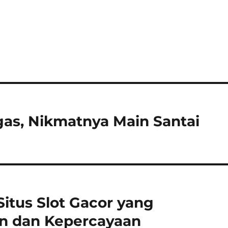
as, Nikmatnya Main Santai
itus Slot Gacor yang
 dan Kepercayaan