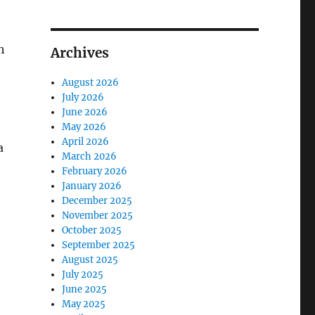
h
Archives
August 2026
July 2026
June 2026
May 2026
April 2026
a
March 2026
February 2026
January 2026
December 2025
November 2025
October 2025
September 2025
August 2025
July 2025
June 2025
May 2025