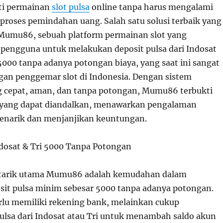
ti permainan
slot pulsa
online tanpa harus mengalami
 proses pemindahan uang. Salah satu solusi terbaik yang
 Mumu86, sebuah platform permainan slot yang
engguna untuk melakukan deposit pulsa dari Indosat
5000 tanpa adanya potongan biaya, yang saat ini sangat
ngan penggemar slot di Indonesia. Dengan sistem
 cepat, aman, dan tanpa potongan, Mumu86 terbukti
n yang dapat diandalkan, menawarkan pengalaman
enarik dan menjanjikan keuntungan.
ndosat & Tri 5000 Tanpa Potongan
a tarik utama Mumu86 adalah kemudahan dalam
it pulsa minim sebesar 5000 tanpa adanya potongan.
rlu memiliki rekening bank, melainkan cukup
sa dari Indosat atau Tri untuk menambah saldo akun