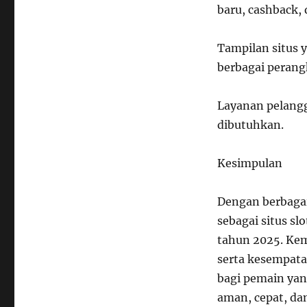
baru, cashback, 
Tampilan situs 
berbagai perang
Layanan pelangg
dibutuhkan.
Kesimpulan
Dengan berbaga
sebagai situs sl
tahun 2025. Ke
serta kesempatan
bagi pemain ya
aman, cepat, d