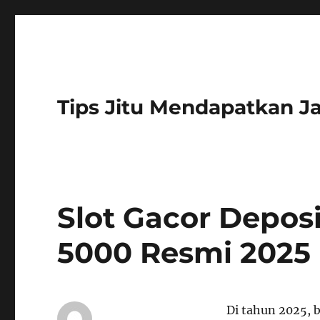
Tips Jitu Mendapatkan Ja
Slot Gacor Deposi
5000 Resmi 2025
Di tahun 2025, 