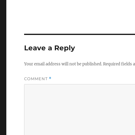
Leave a Reply
Your email address will not be published.
Required fields
COMMENT
*