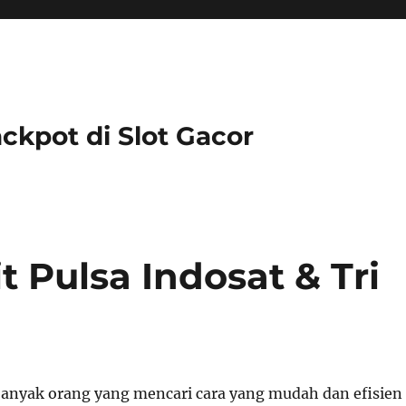
ckpot di Slot Gacor
t Pulsa Indosat & Tri
banyak orang yang mencari cara yang mudah dan efisien