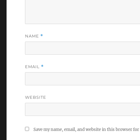
NAME
*
EMAIL
*
WEBSITE
Save my name, email, and website in this browser for