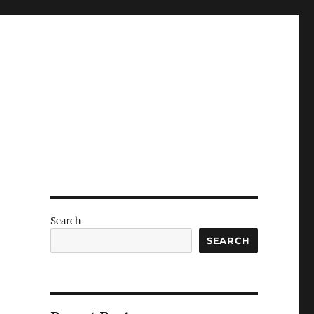
Search
SEARCH