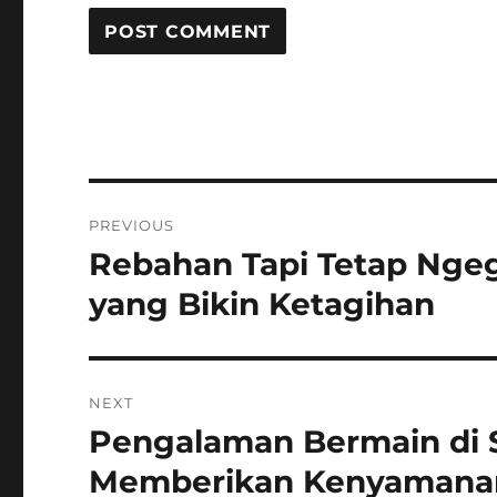
Post
PREVIOUS
navigation
Rebahan Tapi Tetap Ngeg
Previous
post:
yang Bikin Ketagihan
NEXT
Pengalaman Bermain di S
Next
post:
Memberikan Kenyamanan