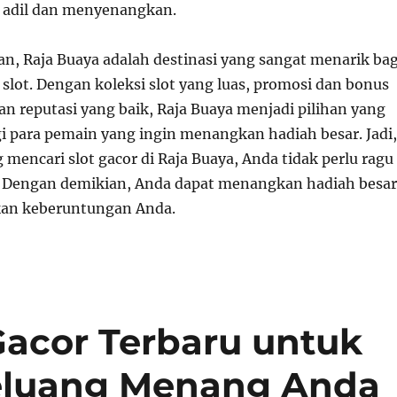
 adil dan menyenangkan.
n, Raja Buaya adalah destinasi yang sangat menarik bag
slot. Dengan koleksi slot yang luas, promosi dan bonus
an reputasi yang baik, Raja Buaya menjadi pilihan yang
gi para pemain yang ingin menangkan hadiah besar. Jadi,
 mencari slot gacor di Raja Buaya, Anda tidak perlu ragu
 Dengan demikian, Anda dapat menangkan hadiah besar
an keberuntungan Anda.
Gacor Terbaru untuk
eluang Menang Anda