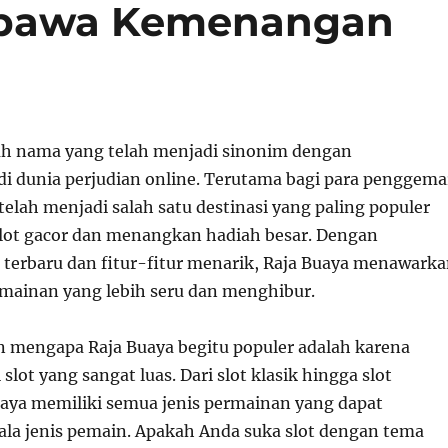
mbawa Kemenangan
ah nama yang telah menjadi sinonim dengan
i dunia perjudian online. Terutama bagi para penggema
 telah menjadi salah satu destinasi yang paling populer
lot gacor dan menangkan hadiah besar. Dengan
 terbaru dan fitur-fitur menarik, Raja Buaya menawark
mainan yang lebih seru dan menghibur.
an mengapa Raja Buaya begitu populer adalah karena
slot yang sangat luas. Dari slot klasik hingga slot
aya memiliki semua jenis permainan yang dapat
a jenis pemain. Apakah Anda suka slot dengan tema