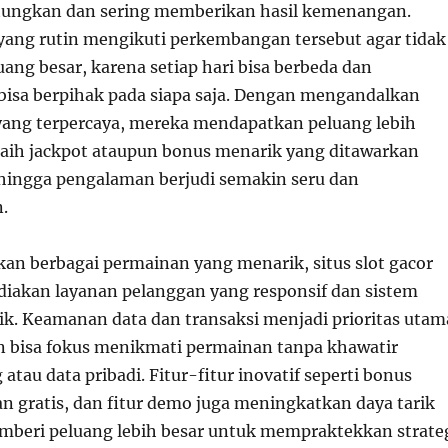
ungkan dan sering memberikan hasil kemenangan.
ang rutin mengikuti perkembangan tersebut agar tidak
ang besar, karena setiap hari bisa berbeda dan
isa berpihak pada siapa saja. Dengan mengandalkan
ang terpercaya, mereka mendapatkan peluang lebih
aih jackpot ataupun bonus menarik yang ditawarkan
ehingga pengalaman berjudi semakin seru dan
.
an berbagai permainan yang menarik, situs slot gacor
iakan layanan pelanggan yang responsif dan sistem
k. Keamanan data dan transaksi menjadi prioritas utam
 bisa fokus menikmati permainan tanpa khawatir
atau data pribadi. Fitur-fitur inovatif seperti bonus
an gratis, dan fitur demo juga meningkatkan daya tarik
emberi peluang lebih besar untuk mempraktekkan strate