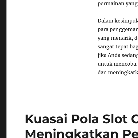
permainan yang
Dalam kesimpula
para penggemar 
yang menarik, d
sangat tepat ba
jika Anda sedang
untuk mencoba.
dan meningkatk
Kuasai Pola Slot 
Meningkatkan P