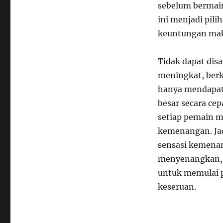
sebelum bermain
ini menjadi pil
keuntungan maks
Tidak dapat disa
meningkat, berk
hanya mendapatk
besar secara cep
setiap pemain m
kemenangan. Ja
sensasi kemena
menyenangkan, m
untuk memulai p
keseruan.