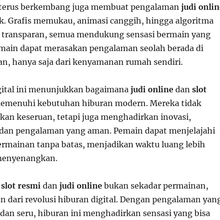
 terus berkembang juga membuat pengalaman
judi onlin
. Grafis memukau, animasi canggih, hingga algoritma
 transparan, semua mendukung sensasi bermain yang
Pemain dapat merasakan pengalaman seolah berada di
n, hanya saja dari kenyamanan rumah sendiri.
gital ini menunjukkan bagaimana
judi online
dan
slot
enuhi kebutuhan hiburan modern. Mereka tidak
an keseruan, tetapi juga menghadirkan inovasi,
l, dan pengalaman yang aman. Pemain dapat menjelajahi
permainan tanpa batas, menjadikan waktu luang lebih
menyenangkan.
,
slot resmi
dan
judi online
bukan sekadar permainan,
n dari revolusi hiburan digital. Dengan pengalaman yan
 dan seru, hiburan ini menghadirkan sensasi yang bisa