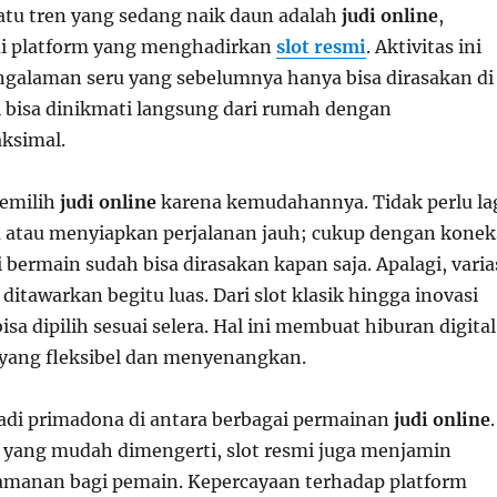
atu tren yang sedang naik daun adalah
judi online
,
ui platform yang menghadirkan
slot resmi
. Aktivitas ini
alaman seru yang sebelumnya hanya bisa dirasakan di
ni bisa dinikmati langsung dari rumah dengan
ksimal.
emilih
judi online
karena kemudahannya. Tidak perlu la
atau menyiapkan perjalanan jauh; cukup dengan konek
i bermain sudah bisa dirasakan kapan saja. Apalagi, varia
itawarkan begitu luas. Dari slot klasik hingga inovasi
isa dipilih sesuai selera. Hal ini membuat hiburan digital
 yang fleksibel dan menyenangkan.
di primadona di antara berbagai permainan
judi online
.
 yang mudah dimengerti, slot resmi juga menjamin
amanan bagi pemain. Kepercayaan terhadap platform