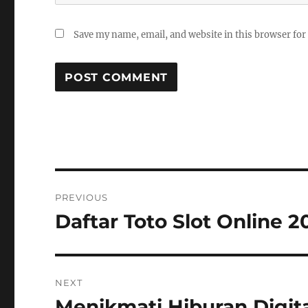
Save my name, email, and website in this browser for
Post
PREVIOUS
navigation
Daftar Toto Slot Online 2
Previous
post:
NEXT
Menikmati Hiburan Digit
Next