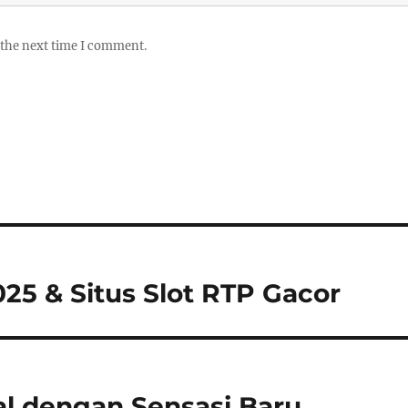
 the next time I comment.
025 & Situs Slot RTP Gacor
al dengan Sensasi Baru