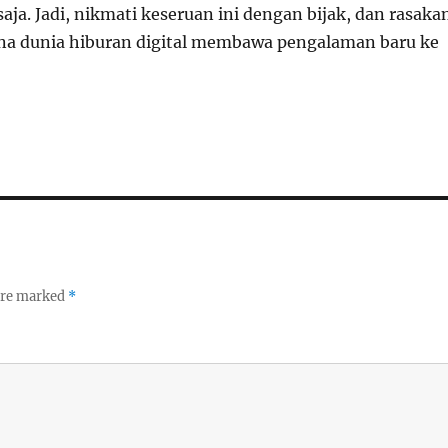
saja. Jadi, nikmati keseruan ini dengan bijak, dan rasaka
na dunia hiburan digital membawa pengalaman baru ke
 are marked
*