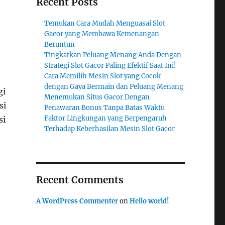
Recent Posts
Temukan Cara Mudah Menguasai Slot
Gacor yang Membawa Kemenangan
Beruntun
Tingkatkan Peluang Menang Anda Dengan
Strategi Slot Gacor Paling Efektif Saat Ini!
Cara Memilih Mesin Slot yang Cocok
dengan Gaya Bermain dan Peluang Menang
gi
Menemukan Situs Gacor Dengan
si
Penawaran Bonus Tanpa Batas Waktu
Faktor Lingkungan yang Berpengaruh
si
Terhadap Keberhasilan Mesin Slot Gacor
Recent Comments
A WordPress Commenter
on
Hello world!