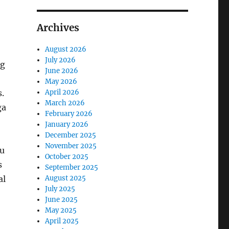
Archives
August 2026
July 2026
ng
June 2026
May 2026
.
April 2026
March 2026
ga
February 2026
January 2026
December 2025
November 2025
u
October 2025
s
September 2025
al
August 2025
July 2025
June 2025
May 2025
April 2025