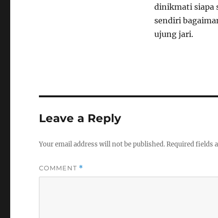
dinikmati siapa 
sendiri bagaima
ujung jari.
Leave a Reply
Your email address will not be published.
Required fields
COMMENT
*