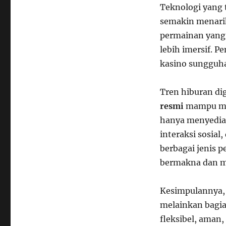
Teknologi yang
semakin menarik
permainan yang
lebih imersif. 
kasino sungguha
Tren hiburan di
resmi
mampu mem
hanya menyediak
interaksi sosia
berbagai jenis 
bermakna dan 
Kesimpulannya
melainkan bagia
fleksibel, aman,