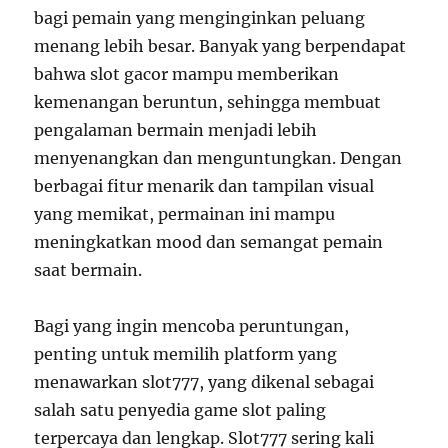
bagi pemain yang menginginkan peluang
menang lebih besar. Banyak yang berpendapat
bahwa slot gacor mampu memberikan
kemenangan beruntun, sehingga membuat
pengalaman bermain menjadi lebih
menyenangkan dan menguntungkan. Dengan
berbagai fitur menarik dan tampilan visual
yang memikat, permainan ini mampu
meningkatkan mood dan semangat pemain
saat bermain.
Bagi yang ingin mencoba peruntungan,
penting untuk memilih platform yang
menawarkan slot777, yang dikenal sebagai
salah satu penyedia game slot paling
terpercaya dan lengkap. Slot777 sering kali