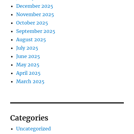
December 2025
November 2025
October 2025
September 2025
August 2025
July 2025
June 2025
May 2025
April 2025
March 2025
Categories
Uncategorized