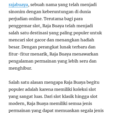
rajabuaya
, sebuah nama yang telah menjadi
sinonim dengan keberuntungan di dunia
perjudian online. Terutama bagi para
penggemar slot, Raja Buaya telah menjadi
salah satu destinasi yang paling populer untuk
mencari slot gacor dan menangkan hadiah
besar. Dengan perangkat lunak terbaru dan
fitur-fitur menarik, Raja Buaya menawarkan
pengalaman permainan yang lebih seru dan
menghibur.
Salah satu alasan mengapa Raja Buaya begitu
populer adalah karena memiliki koleksi slot
yang sangat luas. Dari slot klasik hingga slot
modern, Raja Buaya memiliki semua jenis
permainan yang dapat memuaskan segala jenis