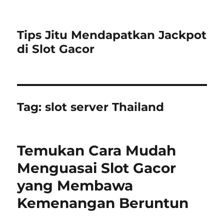
Tips Jitu Mendapatkan Jackpot
di Slot Gacor
Tag:
slot server Thailand
Temukan Cara Mudah
Menguasai Slot Gacor
yang Membawa
Kemenangan Beruntun