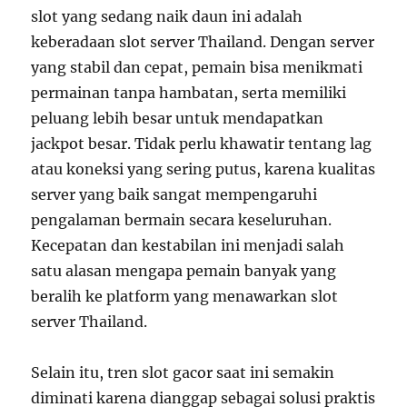
slot yang sedang naik daun ini adalah
keberadaan slot server Thailand. Dengan server
yang stabil dan cepat, pemain bisa menikmati
permainan tanpa hambatan, serta memiliki
peluang lebih besar untuk mendapatkan
jackpot besar. Tidak perlu khawatir tentang lag
atau koneksi yang sering putus, karena kualitas
server yang baik sangat mempengaruhi
pengalaman bermain secara keseluruhan.
Kecepatan dan kestabilan ini menjadi salah
satu alasan mengapa pemain banyak yang
beralih ke platform yang menawarkan slot
server Thailand.
Selain itu, tren slot gacor saat ini semakin
diminati karena dianggap sebagai solusi praktis