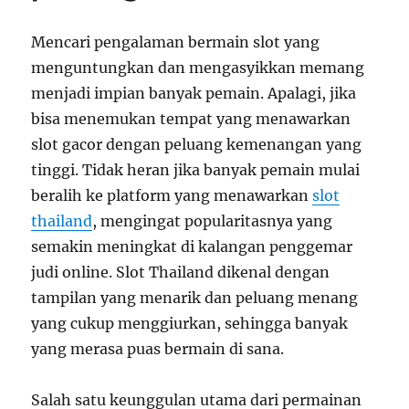
Kemenangan
Beruntun
Mencari pengalaman bermain slot yang
menguntungkan dan mengasyikkan memang
menjadi impian banyak pemain. Apalagi, jika
bisa menemukan tempat yang menawarkan
slot gacor dengan peluang kemenangan yang
tinggi. Tidak heran jika banyak pemain mulai
beralih ke platform yang menawarkan
slot
thailand
, mengingat popularitasnya yang
semakin meningkat di kalangan penggemar
judi online. Slot Thailand dikenal dengan
tampilan yang menarik dan peluang menang
yang cukup menggiurkan, sehingga banyak
yang merasa puas bermain di sana.
Salah satu keunggulan utama dari permainan