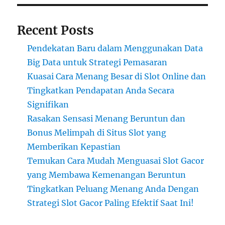
Recent Posts
Pendekatan Baru dalam Menggunakan Data
Big Data untuk Strategi Pemasaran
Kuasai Cara Menang Besar di Slot Online dan
Tingkatkan Pendapatan Anda Secara
Signifikan
Rasakan Sensasi Menang Beruntun dan
Bonus Melimpah di Situs Slot yang
Memberikan Kepastian
Temukan Cara Mudah Menguasai Slot Gacor
yang Membawa Kemenangan Beruntun
Tingkatkan Peluang Menang Anda Dengan
Strategi Slot Gacor Paling Efektif Saat Ini!