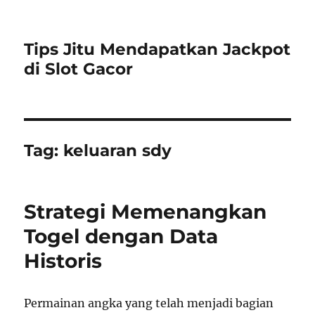
Tips Jitu Mendapatkan Jackpot
di Slot Gacor
Tag:
keluaran sdy
Strategi Memenangkan
Togel dengan Data
Historis
Permainan angka yang telah menjadi bagian