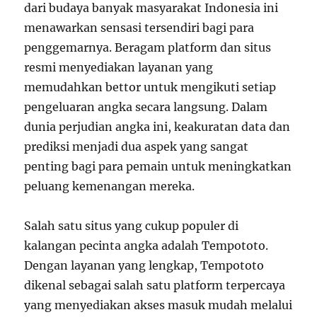
dari budaya banyak masyarakat Indonesia ini
menawarkan sensasi tersendiri bagi para
penggemarnya. Beragam platform dan situs
resmi menyediakan layanan yang
memudahkan bettor untuk mengikuti setiap
pengeluaran angka secara langsung. Dalam
dunia perjudian angka ini, keakuratan data dan
prediksi menjadi dua aspek yang sangat
penting bagi para pemain untuk meningkatkan
peluang kemenangan mereka.
Salah satu situs yang cukup populer di
kalangan pecinta angka adalah Tempototo.
Dengan layanan yang lengkap, Tempototo
dikenal sebagai salah satu platform terpercaya
yang menyediakan akses masuk mudah melalui