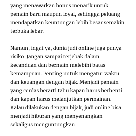
yang menawarkan bonus menarik untuk
pemain baru maupun loyal, sehingga peluang
mendapatkan keuntungan lebih besar semakin
terbuka lebar.
Namun, ingat ya, dunia judi online juga punya
risiko. Jangan sampai terjebak dalam
kecanduan dan bermain melebihi batas
kemampuan. Penting untuk mengatur waktu
dan keuangan dengan bijak. Menjadi pemain
yang cerdas berarti tahu kapan harus berhenti
dan kapan harus melanjutkan permainan.
Kalau dilakukan dengan bijak, judi online bisa
menjadi hiburan yang menyenangkan
sekaligus menguntungkan.