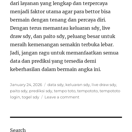
dari layanan yang lengkap dan terpercaya
menjadi faktor utama agar para bettor bisa
bermain dengan tenang dan percaya diri.
Dengan terus memantau keluaran sdy, live
draw sdy, dan paito sdy, peluang besar untuk
meraih kemenangan semakin terbuka lebar.
Jadi, jangan ragu untuk memanfaatkan semua
data dan prediksi yang tersedia demi
keberhasilan dalam bermain angka ini.
Posted
Tags
January 24, 2026
data sdy
,
keluaran sdy
,
live draw sdy
,
on
paito sdy
,
prediksi sdy
,
tempo toto
,
tempototo
,
tempototo
on
login
,
togel sdy
Leave a comment
Strategi
Memenangkan
Togel
dengan
Data
Search