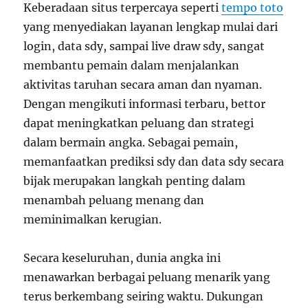
Keberadaan situs terpercaya seperti
tempo toto
yang menyediakan layanan lengkap mulai dari
login, data sdy, sampai live draw sdy, sangat
membantu pemain dalam menjalankan
aktivitas taruhan secara aman dan nyaman.
Dengan mengikuti informasi terbaru, bettor
dapat meningkatkan peluang dan strategi
dalam bermain angka. Sebagai pemain,
memanfaatkan prediksi sdy dan data sdy secara
bijak merupakan langkah penting dalam
menambah peluang menang dan
meminimalkan kerugian.
Secara keseluruhan, dunia angka ini
menawarkan berbagai peluang menarik yang
terus berkembang seiring waktu. Dukungan