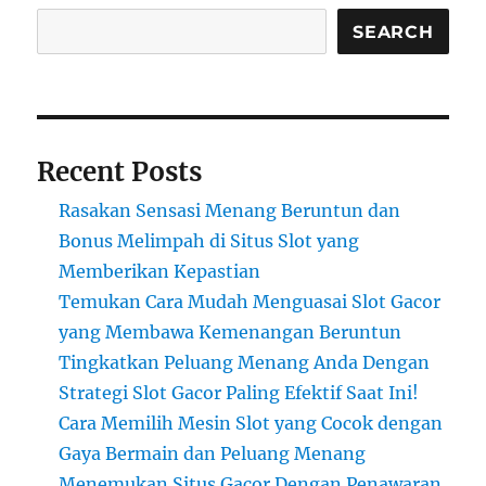
Historis
SEARCH
Recent Posts
Rasakan Sensasi Menang Beruntun dan
Bonus Melimpah di Situs Slot yang
Memberikan Kepastian
Temukan Cara Mudah Menguasai Slot Gacor
yang Membawa Kemenangan Beruntun
Tingkatkan Peluang Menang Anda Dengan
Strategi Slot Gacor Paling Efektif Saat Ini!
Cara Memilih Mesin Slot yang Cocok dengan
Gaya Bermain dan Peluang Menang
Menemukan Situs Gacor Dengan Penawaran