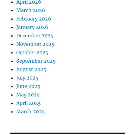
April 2026
March 2026
February 2026
January 2026
December 2025
November 2025
October 2025
September 2025
August 2025
July 2025
June 2025
May 2025
April 2025
March 2025