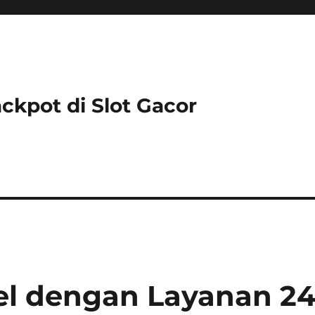
ckpot di Slot Gacor
el dengan Layanan 2