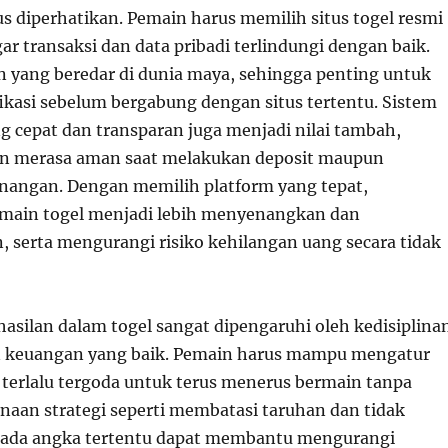
s diperhatikan. Pemain harus memilih situs togel resmi
gar transaksi dan data pribadi terlindungi dengan baik.
 yang beredar di dunia maya, sehingga penting untuk
ikasi sebelum bergabung dengan situs tertentu. Sistem
 cepat dan transparan juga menjadi nilai tambah,
 merasa aman saat melakukan deposit maupun
nangan. Dengan memilih platform yang tepat,
main togel menjadi lebih menyenangkan dan
serta mengurangi risiko kehilangan uang secara tidak
hasilan dalam togel sangat dipengaruhi oleh kedisiplina
n keuangan yang baik. Pemain harus mampu mengatur
 terlalu tergoda untuk terus menerus bermain tanpa
naan strategi seperti membatasi taruhan dan tidak
 pada angka tertentu dapat membantu mengurangi