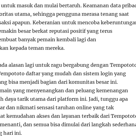
untuk masuk dan mulai bertaruh. Keamanan data priba
ioritas utama, sehingga pengguna merasa tenang saat
saksi apapun. Keberanian untuk mencoba keberuntunga
semakin besar berkat reputasi positif yang terus
mbuat banyak pemain kembali lagi dan
an kepada teman mereka.
 ada alasan lagi untuk ragu bergabung dengan Tempototo
empototo daftar yang mudah dan sistem login yang
ng bisa menjadi bagian dari komunitas besar ini.
rmain yang menyenangkan dan peluang kemenangan
daya tarik utama dari platform ini. Jadi, tunggu apa
tar dan nikmati sensasi taruhan online yang tak
kat kemudahan akses dan layanan terbaik dari Tempotot
enanti, dan semua bisa dimulai dari langkah sederhan
hari ini.