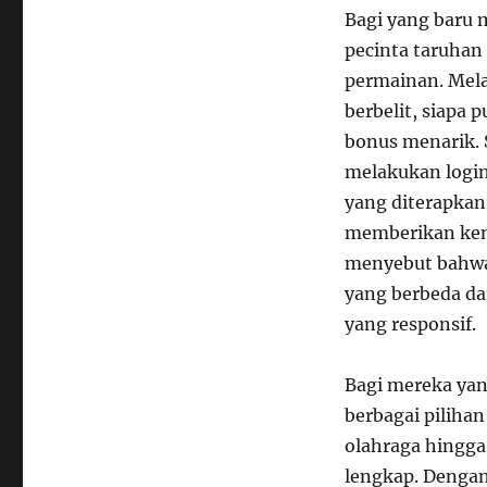
Bagi yang baru
pecinta taruhan
permainan. Mela
berbelit, siapa
bonus menarik. 
melakukan logi
yang diterapkan 
memberikan ken
menyebut bahwa
yang berbeda da
yang responsif.
Bagi mereka ya
berbagai piliha
olahraga hingga
lengkap. Dengan