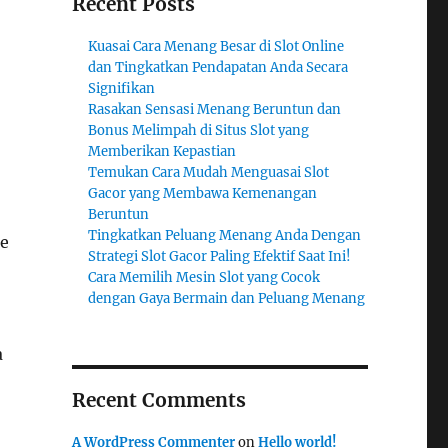
Recent Posts
Kuasai Cara Menang Besar di Slot Online
dan Tingkatkan Pendapatan Anda Secara
Signifikan
Rasakan Sensasi Menang Beruntun dan
Bonus Melimpah di Situs Slot yang
Memberikan Kepastian
Temukan Cara Mudah Menguasai Slot
Gacor yang Membawa Kemenangan
Beruntun
Tingkatkan Peluang Menang Anda Dengan
e
Strategi Slot Gacor Paling Efektif Saat Ini!
Cara Memilih Mesin Slot yang Cocok
dengan Gaya Bermain dan Peluang Menang
a
Recent Comments
A WordPress Commenter
on
Hello world!