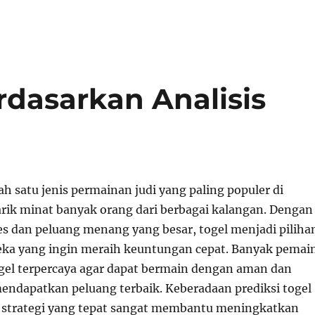
rdasarkan Analisis
ah satu jenis permainan judi yang paling populer di
rik minat banyak orang dari berbagai kalangan. Dengan
 dan peluang menang yang besar, togel menjadi piliha
ka yang ingin meraih keuntungan cepat. Banyak pemai
ogel terpercaya agar dapat bermain dengan aman dan
endapatkan peluang terbaik. Keberadaan prediksi togel
 strategi yang tepat sangat membantu meningkatkan