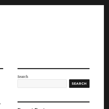
Search
SEARCH
4