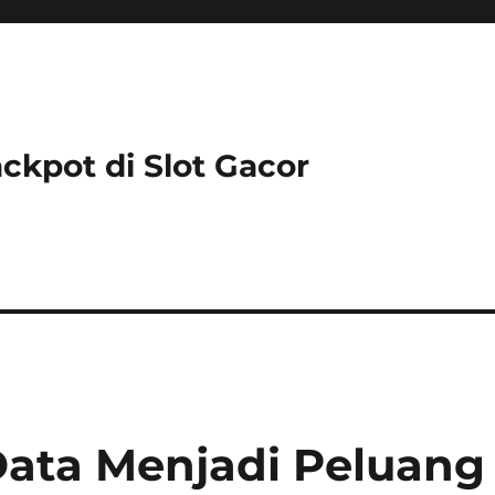
ckpot di Slot Gacor
ata Menjadi Peluang