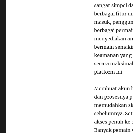
sangat simpel 
berbagai fitur 
masuk, penggun
berbagai permai
menyediakan an
bermain semaki
keamanan yang t
secara maksimal
platform ini.
Membuat akun ba
dan prosesnya pu
memudahkan siap
sebelumnya. Set
akses penuh ke 
Banyak pemain y