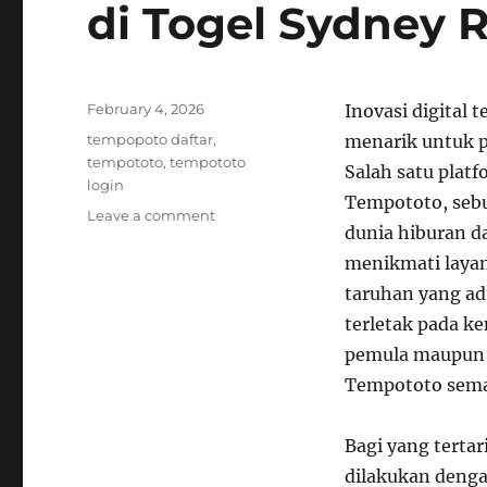
di Togel Sydney 
Posted
February 4, 2026
Inovasi digital
on
Tags
tempopoto daftar
,
menarik untuk p
tempototo
,
tempototo
Salah satu plat
login
Tempototo, seb
on
Leave a comment
dunia hiburan d
Cara
Mengubah
menikmati layan
Data
taruhan yang ad
Menjadi
terletak pada k
Peluang
di
pemula maupun p
Togel
Tempototo semak
Sydney
Resmi
Bagi yang terta
dilakukan deng