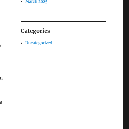
March 2025
Categories
Uncategorized
r
an
a