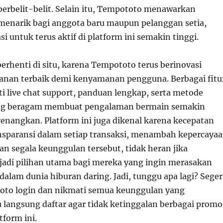
berbelit-belit. Selain itu, Tempototo menawarkan
menarik bagi anggota baru maupun pelanggan setia,
i untuk terus aktif di platform ini semakin tinggi.
erhenti di situ, karena Tempototo terus berinovasi
nan terbaik demi kenyamanan pengguna. Berbagai fitu
i live chat support, panduan lengkap, serta metode
g beragam membuat pengalaman bermain semakin
enangkan. Platform ini juga dikenal karena kecepatan
nsparansi dalam setiap transaksi, menambah kepercaya
n segala keunggulan tersebut, tidak heran jika
di pilihan utama bagi mereka yang ingin merasakan
dalam dunia hiburan daring. Jadi, tunggu apa lagi? Seger
oto login dan nikmati semua keunggulan yang
u langsung daftar agar tidak ketinggalan berbagai promo
tform ini.