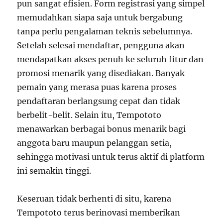
pun sangat efisien. Form registrasi yang simpel
memudahkan siapa saja untuk bergabung
tanpa perlu pengalaman teknis sebelumnya.
Setelah selesai mendaftar, pengguna akan
mendapatkan akses penuh ke seluruh fitur dan
promosi menarik yang disediakan. Banyak
pemain yang merasa puas karena proses
pendaftaran berlangsung cepat dan tidak
berbelit-belit. Selain itu, Tempototo
menawarkan berbagai bonus menarik bagi
anggota baru maupun pelanggan setia,
sehingga motivasi untuk terus aktif di platform
ini semakin tinggi.
Keseruan tidak berhenti di situ, karena
Tempototo terus berinovasi memberikan