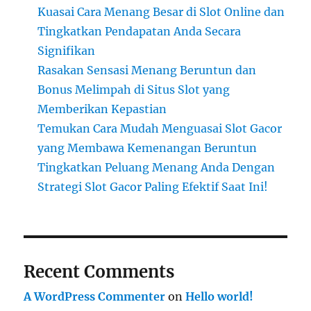
Kuasai Cara Menang Besar di Slot Online dan
Tingkatkan Pendapatan Anda Secara
Signifikan
Rasakan Sensasi Menang Beruntun dan
Bonus Melimpah di Situs Slot yang
Memberikan Kepastian
Temukan Cara Mudah Menguasai Slot Gacor
yang Membawa Kemenangan Beruntun
Tingkatkan Peluang Menang Anda Dengan
Strategi Slot Gacor Paling Efektif Saat Ini!
Recent Comments
A WordPress Commenter
on
Hello world!