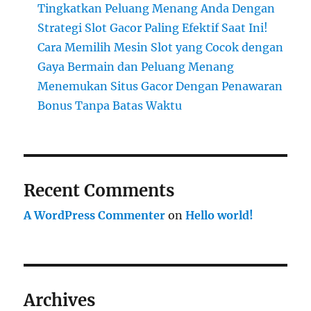
Tingkatkan Peluang Menang Anda Dengan
Strategi Slot Gacor Paling Efektif Saat Ini!
Cara Memilih Mesin Slot yang Cocok dengan
Gaya Bermain dan Peluang Menang
Menemukan Situs Gacor Dengan Penawaran
Bonus Tanpa Batas Waktu
Recent Comments
A WordPress Commenter
on
Hello world!
Archives