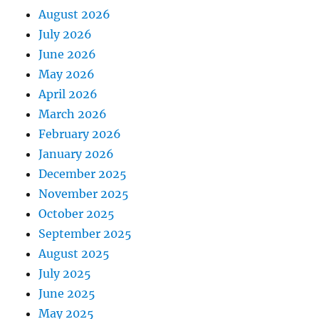
August 2026
July 2026
June 2026
May 2026
April 2026
March 2026
February 2026
January 2026
December 2025
November 2025
October 2025
September 2025
August 2025
July 2025
June 2025
May 2025