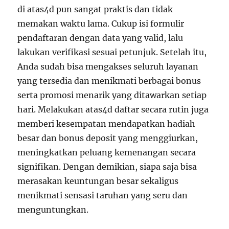
di atas4d pun sangat praktis dan tidak
memakan waktu lama. Cukup isi formulir
pendaftaran dengan data yang valid, lalu
lakukan verifikasi sesuai petunjuk. Setelah itu,
Anda sudah bisa mengakses seluruh layanan
yang tersedia dan menikmati berbagai bonus
serta promosi menarik yang ditawarkan setiap
hari. Melakukan atas4d daftar secara rutin juga
memberi kesempatan mendapatkan hadiah
besar dan bonus deposit yang menggiurkan,
meningkatkan peluang kemenangan secara
signifikan. Dengan demikian, siapa saja bisa
merasakan keuntungan besar sekaligus
menikmati sensasi taruhan yang seru dan
menguntungkan.