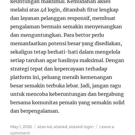
keuntungan maksimal. Kemudahan akses
melalui atas 4d login, ditambah fitur lengkap
dan layanan pelanggan responsif, membuat
pengalaman bermain semakin menyenangkan
dan menguntungkan. Para bettor perlu
memanfaatkan potensi besar yang disediakan,
sekaligus tetap berhati-hati dalam mengelola
setiap taruhan agar hasilnya maksimal. Dengan
strategi tepat dan kepercayaan terhadap
platform ini, peluang meraih kemenangan
besar semakin terbuka lebar. Jadi, jangan ragu
untuk mencoba keberuntungan dan bergabung
bersama komunitas pemain yang semakin solid
dan berpengalaman.
Posted
Tags
May 1, 2026
atas 4d
,
atas4d
,
atas4d login
Leave a
on
on
comment