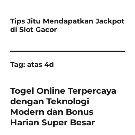
Tips Jitu Mendapatkan Jackpot
di Slot Gacor
Tag:
atas 4d
Togel Online Terpercaya
dengan Teknologi
Modern dan Bonus
Harian Super Besar