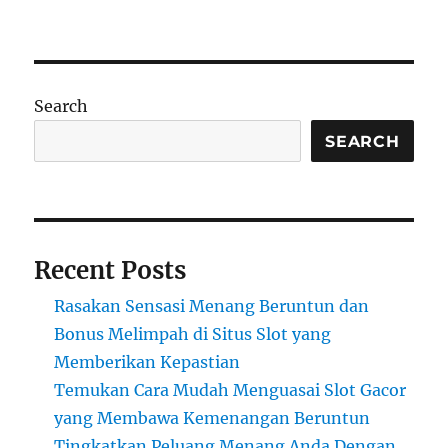
Temukan
Cara
Mudah
Menang
di
Search
Bandar
Togel
SEARCH
Online
Resmi
dengan
Sistem
Otomatis
Recent Posts
Rasakan Sensasi Menang Beruntun dan
Bonus Melimpah di Situs Slot yang
Memberikan Kepastian
Temukan Cara Mudah Menguasai Slot Gacor
yang Membawa Kemenangan Beruntun
Tingkatkan Peluang Menang Anda Dengan