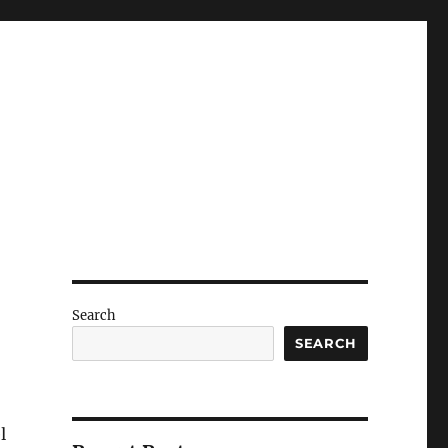
Search
SEARCH
l