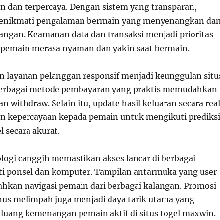
n dan terpercaya. Dengan sistem yang transparan,
enikmati pengalaman bermain yang menyenangkan da
rangan. Keamanan data dan transaksi menjadi prioritas
 pemain merasa nyaman dan yakin saat bermain.
an layanan pelanggan responsif menjadi keunggulan situ
Berbagai metode pembayaran yang praktis memudahkan
an withdraw. Selain itu, update hasil keluaran secara rea
n kepercayaan kepada pemain untuk mengikuti prediksi
l secara akurat.
ogi canggih memastikan akses lancar di berbagai
ti ponsel dan komputer. Tampilan antarmuka yang user
hkan navigasi pemain dari berbagai kalangan. Promosi
us melimpah juga menjadi daya tarik utama yang
uang kemenangan pemain aktif di situs togel maxwin.