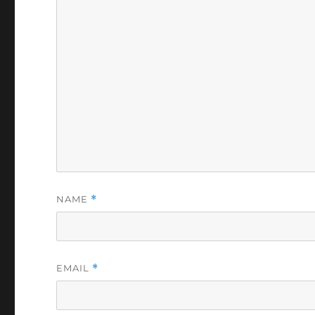
NAME
*
EMAIL
*