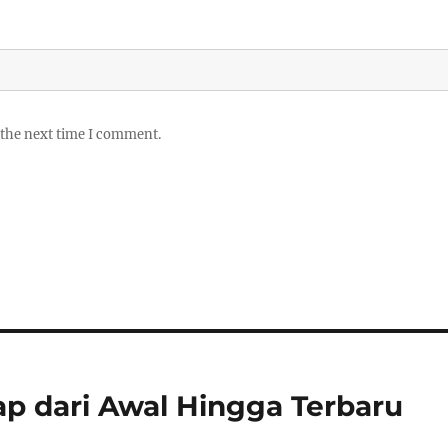
 the next time I comment.
p dari Awal Hingga Terbaru