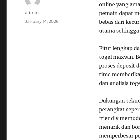
online yang ama
Author
admin
pemain dapat m
Posted
January 14, 2026
bebas dari kecu
on
utama sehingga
Fitur lengkap d
togel maxwin. 
proses deposit d
time memberika
dan analisis toge
Dukungan teknol
perangkat seper
friendly memuda
menarik dan bon
memperbesar pel