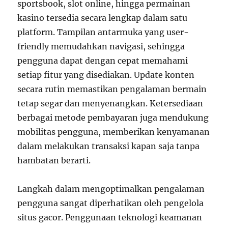
sportsbook, slot online, hingga permainan
kasino tersedia secara lengkap dalam satu
platform. Tampilan antarmuka yang user-
friendly memudahkan navigasi, sehingga
pengguna dapat dengan cepat memahami
setiap fitur yang disediakan. Update konten
secara rutin memastikan pengalaman bermain
tetap segar dan menyenangkan. Ketersediaan
berbagai metode pembayaran juga mendukung
mobilitas pengguna, memberikan kenyamanan
dalam melakukan transaksi kapan saja tanpa
hambatan berarti.
Langkah dalam mengoptimalkan pengalaman
pengguna sangat diperhatikan oleh pengelola
situs gacor. Penggunaan teknologi keamanan