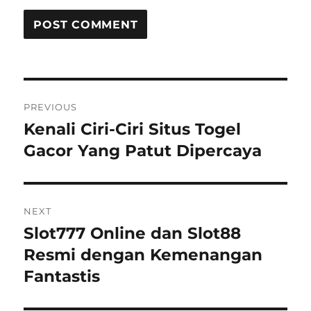
Post
PREVIOUS
navigation
Kenali Ciri-Ciri Situs Togel
Previous
post:
Gacor Yang Patut Dipercaya
NEXT
Slot777 Online dan Slot88
Next
post:
Resmi dengan Kemenangan
Fantastis