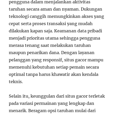
pengguna dalam menjalankan aktivitas
taruhan secara aman dan nyaman. Dukungan
teknologi canggih memungkinkan akses yang
cepat serta proses transaksi yang mudah
dilakukan kapan saja. Keamanan data pribadi
menjadi prioritas utama sehingga pengguna
merasa tenang saat melakukan taruhan
maupun penarikan dana. Dengan layanan
pelanggan yang responsif, situs gacor mampu
memenuhi kebutuhan setiap pemain secara
optimal tanpa harus khawatir akan kendala
teknis.
Selain itu, keunggulan dari situs gacor terletak
pada variasi permainan yang lengkap dan
menarik. Beragam opsi taruhan mulai dari