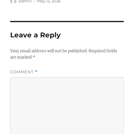
Author
Posted
admin
May 12, 2026
on
Leave a Reply
Your email address will not be published.
Required fields
are marked
*
COMMENT
*