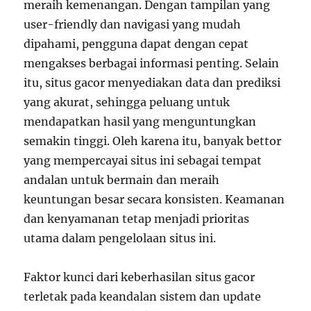
meraih kemenangan. Dengan tampilan yang
user-friendly dan navigasi yang mudah
dipahami, pengguna dapat dengan cepat
mengakses berbagai informasi penting. Selain
itu, situs gacor menyediakan data dan prediksi
yang akurat, sehingga peluang untuk
mendapatkan hasil yang menguntungkan
semakin tinggi. Oleh karena itu, banyak bettor
yang mempercayai situs ini sebagai tempat
andalan untuk bermain dan meraih
keuntungan besar secara konsisten. Keamanan
dan kenyamanan tetap menjadi prioritas
utama dalam pengelolaan situs ini.
Faktor kunci dari keberhasilan situs gacor
terletak pada keandalan sistem dan update