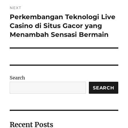
NEXT
Perkembangan Teknologi Live
Next
post:
Casino di Situs Gacor yang
Menambah Sensasi Bermain
Search
SEARCH
Recent Posts