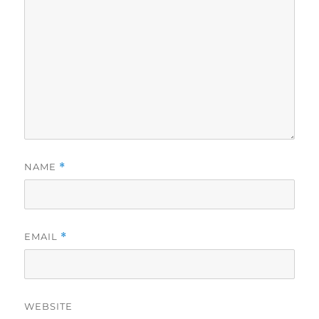
NAME
*
EMAIL
*
WEBSITE