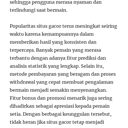
sehingga pengguna merasa nyaman dan
terlindungi saat bermain.
Popularitas situs gacor terus meningkat seiring
waktu karena kemampuannya dalam
memberikan hasil yang konsisten dan
terpercaya. Banyak pemain yang merasa
terbantu dengan adanya fitur prediksi dan
analisis statistik yang lengkap. Selain itu,
metode pembayaran yang beragam dan proses
withdrawal yang cepat membuat pengalaman
bermain menjadi semakin menyenangkan.
Fitur bonus dan promosi menarik juga sering
dihadirkan sebagai apresiasi kepada pemain
setia. Dengan berbagai keunggulan tersebut,
tidak heran jika situs gacor tetap menjadi