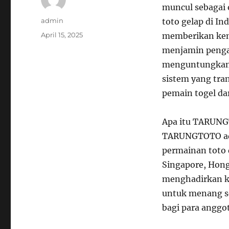
muncul sebagai 
Author
admin
toto gelap di In
Posted
April 15, 2025
memberikan kem
on
menjamin penga
menguntungkan.
sistem yang tra
pemain togel dar
Apa itu TARUN
TARUNGTOTO adal
permainan toto 
Singapore, Hong
menghadirkan 
untuk menang s
bagi para anggo