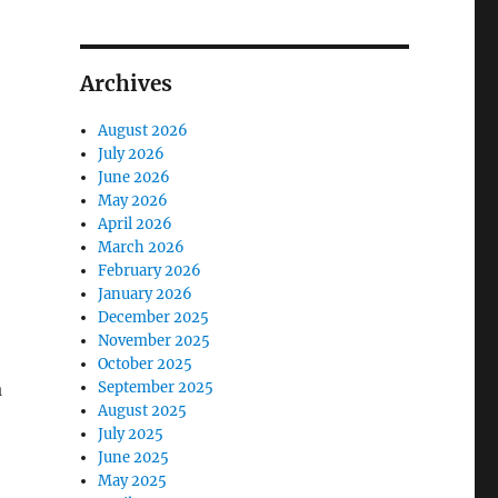
Archives
August 2026
July 2026
June 2026
May 2026
April 2026
March 2026
February 2026
January 2026
December 2025
November 2025
October 2025
a
September 2025
August 2025
July 2025
June 2025
May 2025