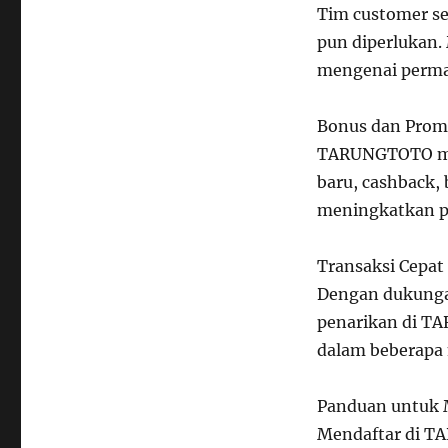
Tim customer se
pun diperlukan. 
mengenai perma
Bonus dan Prom
TARUNGTOTO men
baru, cashback, 
meningkatkan p
Transaksi Cepa
Dengan dukungan
penarikan di T
dalam beberapa 
Panduan untuk 
Mendaftar di T