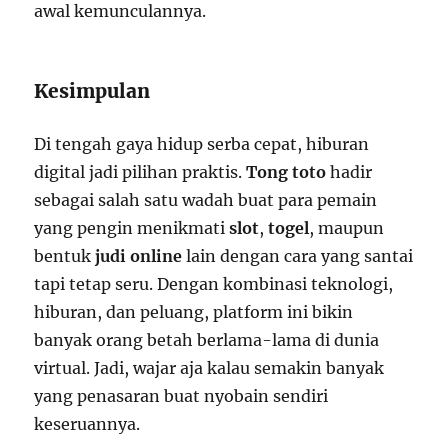
awal kemunculannya.
Kesimpulan
Di tengah gaya hidup serba cepat, hiburan
digital jadi pilihan praktis.
Tong toto
hadir
sebagai salah satu wadah buat para pemain
yang pengin menikmati
slot
,
togel
, maupun
bentuk
judi online
lain dengan cara yang santai
tapi tetap seru. Dengan kombinasi teknologi,
hiburan, dan peluang, platform ini bikin
banyak orang betah berlama-lama di dunia
virtual. Jadi, wajar aja kalau semakin banyak
yang penasaran buat nyobain sendiri
keseruannya.