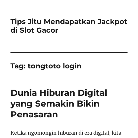
Tips Jitu Mendapatkan Jackpot
di Slot Gacor
Tag:
tongtoto login
Dunia Hiburan Digital
yang Semakin Bikin
Penasaran
Ketika ngomongin hiburan di era digital, kita