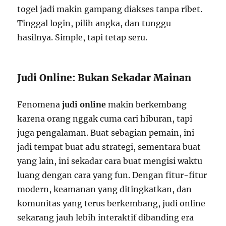
togel jadi makin gampang diakses tanpa ribet.
Tinggal login, pilih angka, dan tunggu
hasilnya. Simple, tapi tetap seru.
Judi Online: Bukan Sekadar Mainan
Fenomena
judi online
makin berkembang
karena orang nggak cuma cari hiburan, tapi
juga pengalaman. Buat sebagian pemain, ini
jadi tempat buat adu strategi, sementara buat
yang lain, ini sekadar cara buat mengisi waktu
luang dengan cara yang fun. Dengan fitur-fitur
modern, keamanan yang ditingkatkan, dan
komunitas yang terus berkembang, judi online
sekarang jauh lebih interaktif dibanding era