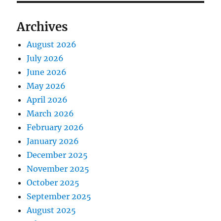
Archives
August 2026
July 2026
June 2026
May 2026
April 2026
March 2026
February 2026
January 2026
December 2025
November 2025
October 2025
September 2025
August 2025