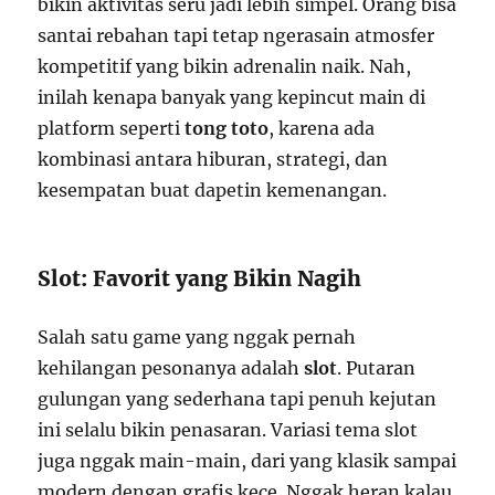
bikin aktivitas seru jadi lebih simpel. Orang bisa
santai rebahan tapi tetap ngerasain atmosfer
kompetitif yang bikin adrenalin naik. Nah,
inilah kenapa banyak yang kepincut main di
platform seperti
tong toto
, karena ada
kombinasi antara hiburan, strategi, dan
kesempatan buat dapetin kemenangan.
Slot: Favorit yang Bikin Nagih
Salah satu game yang nggak pernah
kehilangan pesonanya adalah
slot
. Putaran
gulungan yang sederhana tapi penuh kejutan
ini selalu bikin penasaran. Variasi tema slot
juga nggak main-main, dari yang klasik sampai
modern dengan grafis kece. Nggak heran kalau