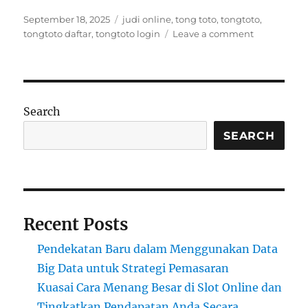
Posted
Tags
September 18, 2025
judi online
,
tong toto
,
tongtoto
,
on
on
tongtoto daftar
,
tongtoto login
Leave a comment
Dunia
Hiburan
Digital
yang
Semakin
Search
Bikin
Penasaran
SEARCH
Recent Posts
Pendekatan Baru dalam Menggunakan Data
Big Data untuk Strategi Pemasaran
Kuasai Cara Menang Besar di Slot Online dan
Tingkatkan Pendapatan Anda Secara