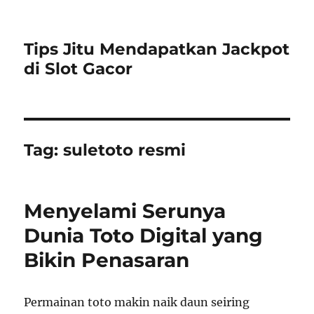
Tips Jitu Mendapatkan Jackpot
di Slot Gacor
Tag:
suletoto resmi
Menyelami Serunya
Dunia Toto Digital yang
Bikin Penasaran
Permainan toto makin naik daun seiring