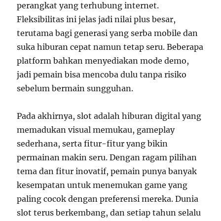
perangkat yang terhubung internet.
Fleksibilitas ini jelas jadi nilai plus besar,
terutama bagi generasi yang serba mobile dan
suka hiburan cepat namun tetap seru. Beberapa
platform bahkan menyediakan mode demo,
jadi pemain bisa mencoba dulu tanpa risiko
sebelum bermain sungguhan.
Pada akhirnya, slot adalah hiburan digital yang
memadukan visual memukau, gameplay
sederhana, serta fitur-fitur yang bikin
permainan makin seru. Dengan ragam pilihan
tema dan fitur inovatif, pemain punya banyak
kesempatan untuk menemukan game yang
paling cocok dengan preferensi mereka. Dunia
slot terus berkembang, dan setiap tahun selalu