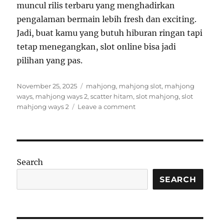
muncul rilis terbaru yang menghadirkan
pengalaman bermain lebih fresh dan exciting.
Jadi, buat kamu yang butuh hiburan ringan tapi
tetap menegangkan, slot online bisa jadi
pilihan yang pas.
Posted
Tags
November 25, 2025
mahjong
,
mahjong slot
,
mahjong
on
ways
,
mahjong ways 2
,
scatter hitam
,
slot mahjong
,
slot
on
mahjong ways 2
Leave a comment
Sensasi
Seru
Bermain
Slot:
Hiburan
Search
Modern
yang
SEARCH
Selalu
Bikin
Nagih