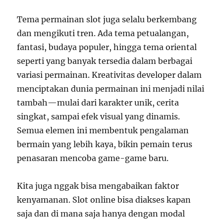
Tema permainan slot juga selalu berkembang
dan mengikuti tren. Ada tema petualangan,
fantasi, budaya populer, hingga tema oriental
seperti yang banyak tersedia dalam berbagai
variasi permainan. Kreativitas developer dalam
menciptakan dunia permainan ini menjadi nilai
tambah—mulai dari karakter unik, cerita
singkat, sampai efek visual yang dinamis.
Semua elemen ini membentuk pengalaman
bermain yang lebih kaya, bikin pemain terus
penasaran mencoba game-game baru.
Kita juga nggak bisa mengabaikan faktor
kenyamanan. Slot online bisa diakses kapan
saja dan di mana saja hanya dengan modal