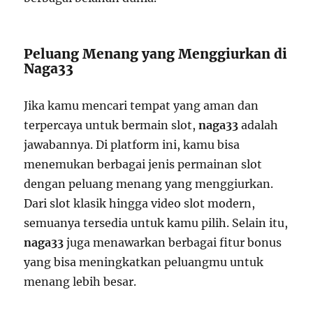
Peluang Menang yang Menggiurkan di
Naga33
Jika kamu mencari tempat yang aman dan
terpercaya untuk bermain slot,
naga33
adalah
jawabannya. Di platform ini, kamu bisa
menemukan berbagai jenis permainan slot
dengan peluang menang yang menggiurkan.
Dari slot klasik hingga video slot modern,
semuanya tersedia untuk kamu pilih. Selain itu,
naga33
juga menawarkan berbagai fitur bonus
yang bisa meningkatkan peluangmu untuk
menang lebih besar.