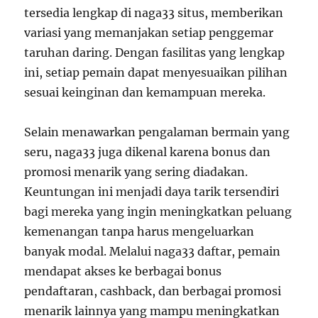
tersedia lengkap di naga33 situs, memberikan
variasi yang memanjakan setiap penggemar
taruhan daring. Dengan fasilitas yang lengkap
ini, setiap pemain dapat menyesuaikan pilihan
sesuai keinginan dan kemampuan mereka.
Selain menawarkan pengalaman bermain yang
seru, naga33 juga dikenal karena bonus dan
promosi menarik yang sering diadakan.
Keuntungan ini menjadi daya tarik tersendiri
bagi mereka yang ingin meningkatkan peluang
kemenangan tanpa harus mengeluarkan
banyak modal. Melalui naga33 daftar, pemain
mendapat akses ke berbagai bonus
pendaftaran, cashback, dan berbagai promosi
menarik lainnya yang mampu meningkatkan