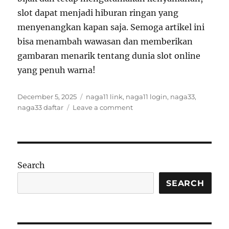
slot dapat menjadi hiburan ringan yang
menyenangkan kapan saja. Semoga artikel ini
bisa menambah wawasan dan memberikan
gambaran menarik tentang dunia slot online
yang penuh warna!
Posted
Tags
December 5, 2025
naga11 link
,
naga11 login
,
naga33
,
on
on
naga33 daftar
Leave a comment
Menjelajahi
Dunia
Slot
Online
dengan
Search
Sensasi
Permainan
SEARCH
Modern