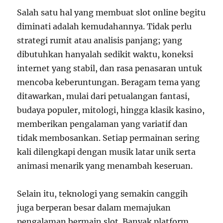
Salah satu hal yang membuat slot online begitu
diminati adalah kemudahannya. Tidak perlu
strategi rumit atau analisis panjang; yang
dibutuhkan hanyalah sedikit waktu, koneksi
internet yang stabil, dan rasa penasaran untuk
mencoba keberuntungan. Beragam tema yang
ditawarkan, mulai dari petualangan fantasi,
budaya populer, mitologi, hingga klasik kasino,
memberikan pengalaman yang variatif dan
tidak membosankan. Setiap permainan sering
kali dilengkapi dengan musik latar unik serta
animasi menarik yang menambah keseruan.
Selain itu, teknologi yang semakin canggih
juga berperan besar dalam memajukan
pengalaman bermain slot. Banyak platform