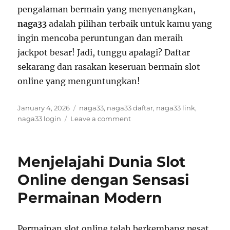
pengalaman bermain yang menyenangkan,
naga33
adalah pilihan terbaik untuk kamu yang
ingin mencoba peruntungan dan meraih
jackpot besar! Jadi, tunggu apalagi? Daftar
sekarang dan rasakan keseruan bermain slot
online yang menguntungkan!
Posted
Tags
January 4, 2026
naga33
,
naga33 daftar
,
naga33 link
,
on
on
naga33 login
Leave a comment
Menangkan
Jackpot
Besar
Menjelajahi Dunia Slot
dengan
Permainan
Online dengan Sensasi
Slot
Permainan Modern
Online
yang
Seru
dan
Permainan slot online telah berkembang pesat