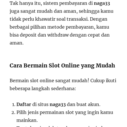
Tak hanya itu, sistem pembayaran di
naga33
juga sangat mudah dan aman, sehingga kamu
tidak perlu khawatir soal transaksi. Dengan
berbagai pilihan metode pembayaran, kamu
bisa deposit dan withdraw dengan cepat dan
aman.
Cara Bermain Slot Online yang Mudah
Bermain slot online sangat mudah! Cukup ikuti
beberapa langkah sederhana:
Daftar
di situs
naga33
dan buat akun.
Pilih jenis permainan slot yang ingin kamu
mainkan.