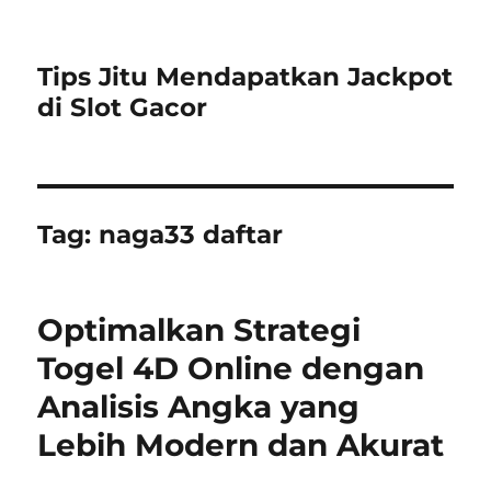
Tips Jitu Mendapatkan Jackpot
di Slot Gacor
Tag:
naga33 daftar
Optimalkan Strategi
Togel 4D Online dengan
Analisis Angka yang
Lebih Modern dan Akurat