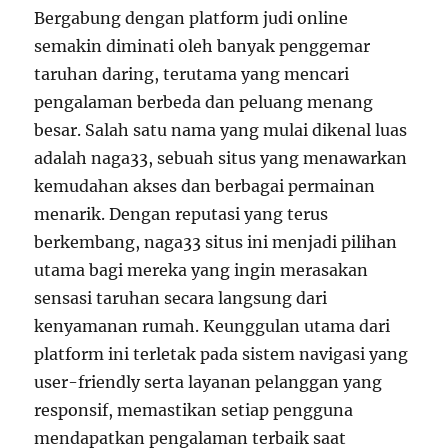
Bergabung dengan platform judi online
semakin diminati oleh banyak penggemar
taruhan daring, terutama yang mencari
pengalaman berbeda dan peluang menang
besar. Salah satu nama yang mulai dikenal luas
adalah naga33, sebuah situs yang menawarkan
kemudahan akses dan berbagai permainan
menarik. Dengan reputasi yang terus
berkembang, naga33 situs ini menjadi pilihan
utama bagi mereka yang ingin merasakan
sensasi taruhan secara langsung dari
kenyamanan rumah. Keunggulan utama dari
platform ini terletak pada sistem navigasi yang
user-friendly serta layanan pelanggan yang
responsif, memastikan setiap pengguna
mendapatkan pengalaman terbaik saat