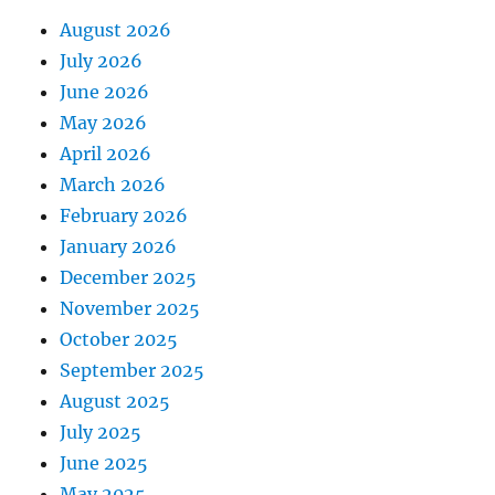
August 2026
July 2026
June 2026
May 2026
April 2026
March 2026
February 2026
January 2026
December 2025
November 2025
October 2025
September 2025
August 2025
July 2025
June 2025
May 2025