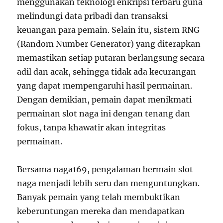
menggunakan teknologi enkripsi terbaru guna
melindungi data pribadi dan transaksi
keuangan para pemain. Selain itu, sistem RNG
(Random Number Generator) yang diterapkan
memastikan setiap putaran berlangsung secara
adil dan acak, sehingga tidak ada kecurangan
yang dapat mempengaruhi hasil permainan.
Dengan demikian, pemain dapat menikmati
permainan slot naga ini dengan tenang dan
fokus, tanpa khawatir akan integritas
permainan.
Bersama naga169, pengalaman bermain slot
naga menjadi lebih seru dan menguntungkan.
Banyak pemain yang telah membuktikan
keberuntungan mereka dan mendapatkan