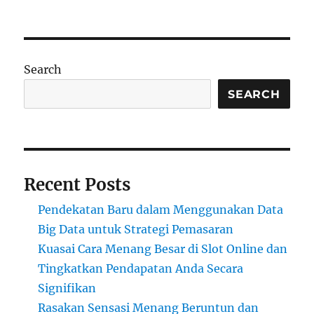
Slot
Online
dengan
Sistem
Terpercaya
Search
SEARCH
Recent Posts
Pendekatan Baru dalam Menggunakan Data
Big Data untuk Strategi Pemasaran
Kuasai Cara Menang Besar di Slot Online dan
Tingkatkan Pendapatan Anda Secara
Signifikan
Rasakan Sensasi Menang Beruntun dan