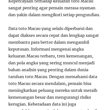
Kepercayaan terhadap keluaran toto Macau
sangat penting agar pemain merasa nyaman
dan yakin dalam mengikuti setiap pengundian.
Data toto Macau yang selalu diperbarui dan
dapat diakses secara cepat dan lengkap sangat
membantu para bettor dalam mengambil
keputusan. Informasi mengenai angka
keluaran Macau terbaru, tren kemenangan,
dan pola angka yang sering muncul menjadi
bahan analisis yang penting dalam dunia
taruhan toto Macau. Dengan memahami data
toto Macau secara mendalam, pemain bisa
meningkatkan peluang mereka untuk meraih
kemenangan besar dan mengurangi risiko
kerugian. Keberadaan data ini juga