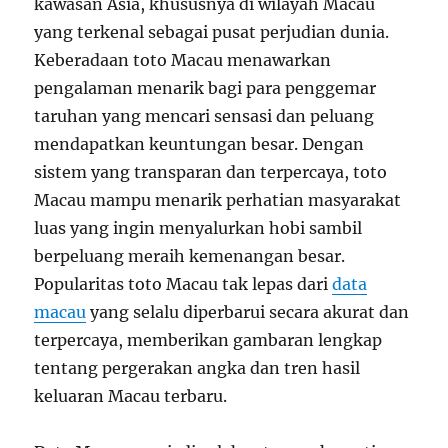
kawasan Asia, khususnya di wilayah Macau
yang terkenal sebagai pusat perjudian dunia.
Keberadaan toto Macau menawarkan
pengalaman menarik bagi para penggemar
taruhan yang mencari sensasi dan peluang
mendapatkan keuntungan besar. Dengan
sistem yang transparan dan terpercaya, toto
Macau mampu menarik perhatian masyarakat
luas yang ingin menyalurkan hobi sambil
berpeluang meraih kemenangan besar.
Popularitas toto Macau tak lepas dari
data
macau
yang selalu diperbarui secara akurat dan
terpercaya, memberikan gambaran lengkap
tentang pergerakan angka dan tren hasil
keluaran Macau terbaru.