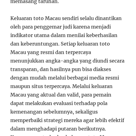
memasang taruhan.
Keluaran toto Macau sendiri selalu dinantikan
oleh para penggemar judi karena menjadi
indikator utama dalam menilai keberhasilan
dan keberuntungan. Setiap keluaran toto
Macau yang resmi dan terpercaya
menunjukkan angka-angka yang diundi secara
transparan, dan hasilnya pun bisa diakses
dengan mudah melalui berbagai media resmi
maupun situs terpercaya. Melalui keluaran
Macau yang aktual dan valid, para pemain
dapat melakukan evaluasi terhadap pola
kemenangan sebelumnya, sekaligus
memperbaiki strategi mereka agar lebih efektif
dalam menghadapi putaran berikutnya.