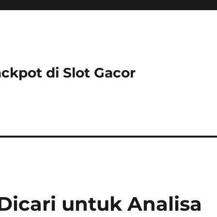
ckpot di Slot Gacor
Dicari untuk Analisa