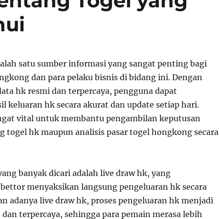
tentang Togel yang
hui
salah satu sumber informasi yang sangat penting bagi
ngkong dan para pelaku bisnis di bidang ini. Dengan
ta hk resmi dan terpercaya, pengguna dapat
 keluaran hk secara akurat dan update setiap hari.
angat vital untuk membantu pengambilan keputusan
togel hk maupun analisis pasar togel hongkong secara
 yang banyak dicari adalah live draw hk, yang
ettor menyaksikan langsung pengeluaran hk secara
an adanya live draw hk, proses pengeluaran hk menjadi
n dan terpercaya, sehingga para pemain merasa lebih