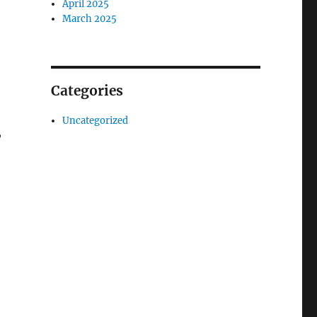
April 2025
March 2025
Categories
Uncategorized
,