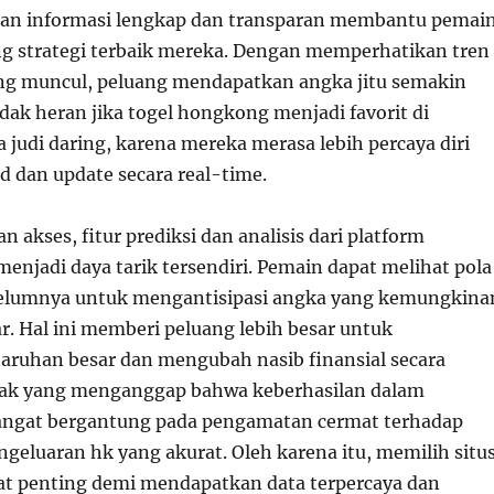
an informasi lengkap dan transparan membantu pemai
 strategi terbaik mereka. Dengan memperhatikan tren
ng muncul, peluang mendapatkan angka jitu semakin
idak heran jika togel hongkong menjadi favorit di
 judi daring, karena mereka merasa lebih percaya diri
d dan update secara real-time.
 akses, fitur prediksi dan analisis dari platform
menjadi daya tarik tersendiri. Pemain dapat melihat pola
belumnya untuk mengantisipasi angka yang kemungkina
r. Hal ini memberi peluang lebih besar untuk
ruhan besar dan mengubah nasib finansial secara
nyak yang menganggap bahwa keberhasilan dalam
sangat bergantung pada pengamatan cermat terhadap
ngeluaran hk yang akurat. Oleh karena itu, memilih situ
at penting demi mendapatkan data terpercaya dan