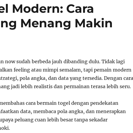
el Modern: Cara
uang Menang Makin
n now sudah berbeda jauh dibanding dulu. Tidak lagi
lkan feeling atau mimpi semalam, tapi pemain modern
rategi, pola angka, dan data yang tersedia. Dengan car
ang jadi lebih realistis dan permainan terasa lebih seru.
n membahas cara bermain togel dengan pendekatan
aatkan data, membaca pola angka, dan menerapkan
supaya peluang cuan lebih besar tanpa sekadar
oki.