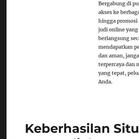
Bergabung di pu
akses ke berbag
hingga promosi 
judi online yan
berlangsung seca
mendapatkan pe
dan aman, janga
terpercaya dan m
yang tepat, pel
Anda.
Keberhasilan Sit