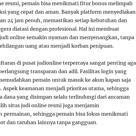
ine resmi, pemain bisa menikmati fitur bonus melimpah
aksi yang cepat dan aman. Banyak platform menyediakan
an 24 jam penuh, memastikan setiap kebutuhan dan
gera diatasi dengan profesional. Hal ini membuat
judi online semakin nyaman dan menyenangkan, tanpa
kehilangan uang atau menjadi korban penipuan.
aftaran di pusat judionline terpercaya sangat penting aga
erlangsung transparan dan adil. Fasilitas login yang
memudahkan pemain untuk masuk ke akun kapan saja
a. Aspek keamanan menjadi prioritas utama, sehingga
ta dana yang disimpan selalu terlindungi dari ancaman
ih situs judi online resmi juga menjamin
n permainan, sehingga pemain bisa fokus menikmati
slot dan taruhan lainnya tanpa gangguan.