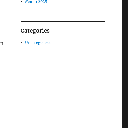
March 2025
Categories
an
Uncategorized