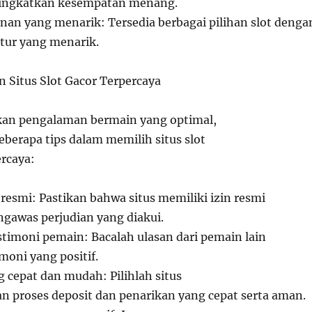
ingkatkan kesempatan menang.
inan yang menarik: Tersedia berbagai pilihan slot denga
itur yang menarik.
Situs Slot Gacor Terpercaya
an pengalaman bermain yang optimal,
eberapa tips dalam memilih situs slot
ercaya:
si resmi: Pastikan bahwa situs memiliki izin resmi
ngawas perjudian yang diakui.
stimoni pemain: Bacalah ulasan dari pemain lain
imoni yang positif.
g cepat dan mudah: Pilihlah situs
 proses deposit dan penarikan yang cepat serta aman.