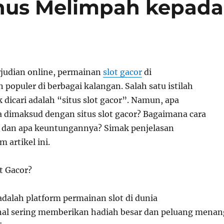
nus Melimpah kepada
judian online, permainan
slot gacor
di
 populer di berbagai kalangan. Salah satu istilah
 dicari adalah “situs slot gacor”. Namun, apa
 dimaksud dengan situs slot gacor? Bagaimana cara
an apa keuntungannya? Simak penjelasan
 artikel ini.
ot Gacor?
 adalah platform permainan slot di dunia
nal sering memberikan hadiah besar dan peluang menan