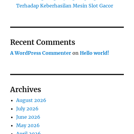
Terhadap Keberhasilan Mesin Slot Gacor
Recent Comments
A WordPress Commenter
on
Hello world!
Archives
August 2026
July 2026
June 2026
May 2026
April 2026