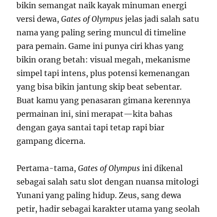
bikin semangat naik kayak minuman energi
versi dewa,
Gates of Olympus
jelas jadi salah satu
nama yang paling sering muncul di timeline
para pemain. Game ini punya ciri khas yang
bikin orang betah: visual megah, mekanisme
simpel tapi intens, plus potensi kemenangan
yang bisa bikin jantung skip beat sebentar.
Buat kamu yang penasaran gimana kerennya
permainan ini, sini merapat—kita bahas
dengan gaya santai tapi tetap rapi biar
gampang dicerna.
Pertama-tama,
Gates of Olympus
ini dikenal
sebagai salah satu slot dengan nuansa mitologi
Yunani yang paling hidup. Zeus, sang dewa
petir, hadir sebagai karakter utama yang seolah