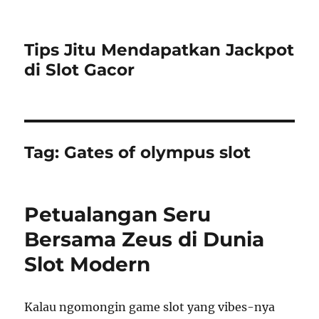
Tips Jitu Mendapatkan Jackpot
di Slot Gacor
Tag:
Gates of olympus slot
Petualangan Seru
Bersama Zeus di Dunia
Slot Modern
Kalau ngomongin game slot yang vibes-nya