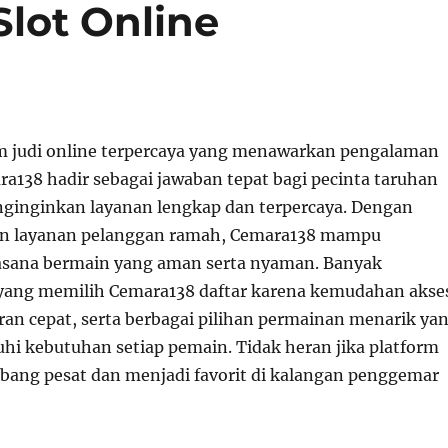
Slot Online
m judi online terpercaya yang menawarkan pengalaman
ra138 hadir sebagai jawaban tepat bagi pecinta taruhan
ginginkan layanan lengkap dan terpercaya. Dengan
dan layanan pelanggan ramah, Cemara138 mampu
sana bermain yang aman serta nyaman. Banyak
yang memilih Cemara138 daftar karena kemudahan akse
an cepat, serta berbagai pilihan permainan menarik ya
 kebutuhan setiap pemain. Tidak heran jika platform
mbang pesat dan menjadi favorit di kalangan penggemar