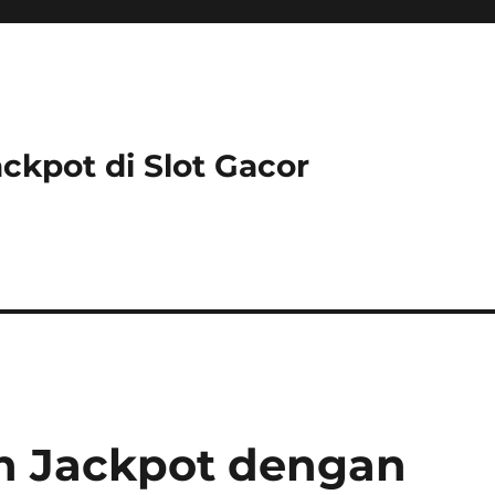
ckpot di Slot Gacor
n Jackpot dengan