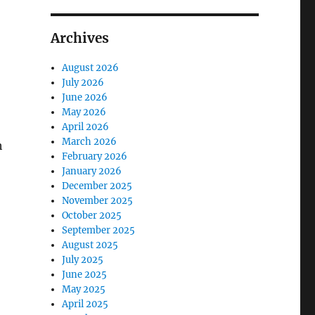
Archives
August 2026
July 2026
June 2026
May 2026
April 2026
March 2026
h
February 2026
January 2026
December 2025
November 2025
October 2025
September 2025
August 2025
July 2025
June 2025
May 2025
April 2025