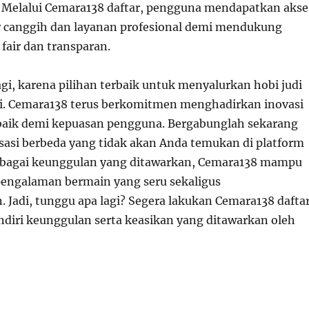
Melalui Cemara138 daftar, pengguna mendapatkan akse
ur canggih dan layanan profesional demi mendukung
fair dan transparan.
agi, karena pilihan terbaik untuk menyalurkan hobi judi
ini. Cemara138 terus berkomitmen menghadirkan inovasi
baik demi kepuasan pengguna. Bergabunglah sekarang
sasi berbeda yang tidak akan Anda temukan di platform
erbagai keunggulan yang ditawarkan, Cemara138 mampu
engalaman bermain yang seru sekaligus
Jadi, tunggu apa lagi? Segera lakukan Cemara138 dafta
ndiri keunggulan serta keasikan yang ditawarkan oleh