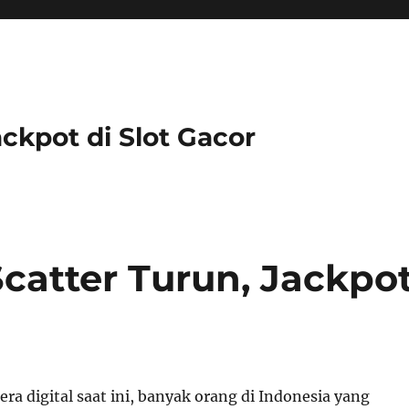
ckpot di Slot Gacor
Scatter Turun, Jackpo
ra digital saat ini, banyak orang di Indonesia yang