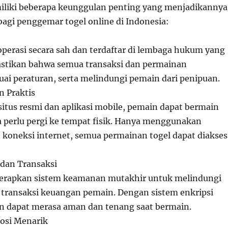
iki beberapa keunggulan penting yang menjadikannya
bagi penggemar togel online di Indonesia:
operasi secara sah dan terdaftar di lembaga hukum yang
astikan bahwa semua transaksi dan permainan
uai peraturan, serta melindungi pemain dari penipuan.
 Praktis
itus resmi dan aplikasi mobile, pemain dapat bermain
a perlu pergi ke tempat fisik. Hanya menggunakan
koneksi internet, semua permainan togel dapat diakses
dan Transaksi
apkan sistem keamanan mutakhir untuk melindungi
n transaksi keuangan pemain. Dengan sistem enkripsi
n dapat merasa aman dan tenang saat bermain.
osi Menarik