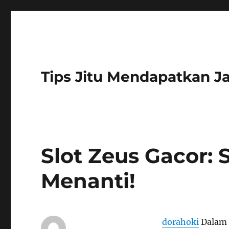
Tips Jitu Mendapatkan Ja
Slot Zeus Gacor: 
Menanti!
dorahoki
Dalam e