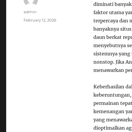
diminati banya
Author
admin
faktor utama ya
Posted
February 12, 2026
terpercaya dan 
on
banyaknya situs
daun berkat rep
menyebutnya se
sistemnya yang 
nonstop. Jika A
menawarkan pen
Keberhasilan dal
keberuntungan, 
permainan tepat.
kemenangan yang
yang menawarkan
dioptimalkan ag