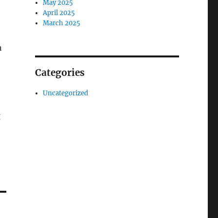
May 2025
April 2025
March 2025
n
Categories
Uncategorized
g