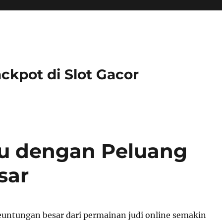
ckpot di Slot Gacor
ru dengan Peluang
sar
ntungan besar dari permainan judi online semakin