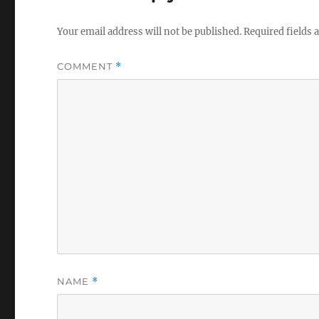
Your email address will not be published.
Required fields
COMMENT
*
NAME
*