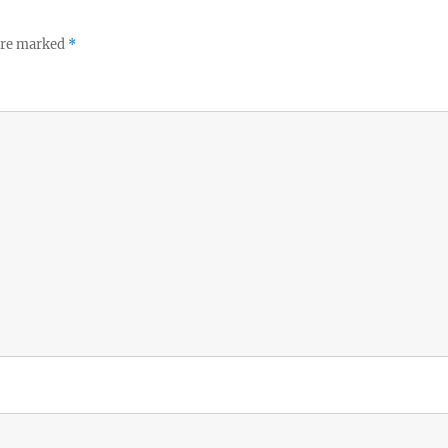
 are marked
*