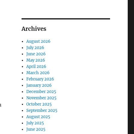
Archives
August 2026
July 2026
June 2026
May 2026
April 2026
March 2026
February 2026
January 2026
December 2025
November 2025
n
October 2025
September 2025
August 2025
July 2025
June 2025