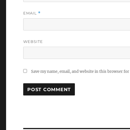
EMAIL
*
WEBSITE
Save my name, email, and website in this browser for