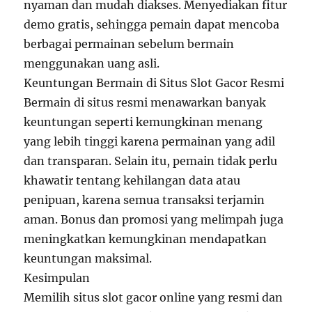
nyaman dan mudah diakses. Menyediakan fitur
demo gratis, sehingga pemain dapat mencoba
berbagai permainan sebelum bermain
menggunakan uang asli.
Keuntungan Bermain di Situs Slot Gacor Resmi
Bermain di situs resmi menawarkan banyak
keuntungan seperti kemungkinan menang
yang lebih tinggi karena permainan yang adil
dan transparan. Selain itu, pemain tidak perlu
khawatir tentang kehilangan data atau
penipuan, karena semua transaksi terjamin
aman. Bonus dan promosi yang melimpah juga
meningkatkan kemungkinan mendapatkan
keuntungan maksimal.
Kesimpulan
Memilih situs slot gacor online yang resmi dan