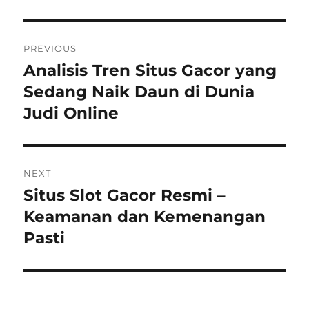
Post
PREVIOUS
navigation
Analisis Tren Situs Gacor yang
Previous
post:
Sedang Naik Daun di Dunia
Judi Online
NEXT
Situs Slot Gacor Resmi –
Next
post:
Keamanan dan Kemenangan
Pasti