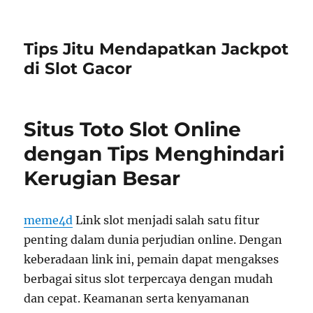
Tips Jitu Mendapatkan Jackpot
di Slot Gacor
Situs Toto Slot Online
dengan Tips Menghindari
Kerugian Besar
meme4d
Link slot menjadi salah satu fitur
penting dalam dunia perjudian online. Dengan
keberadaan link ini, pemain dapat mengakses
berbagai situs slot terpercaya dengan mudah
dan cepat. Keamanan serta kenyamanan