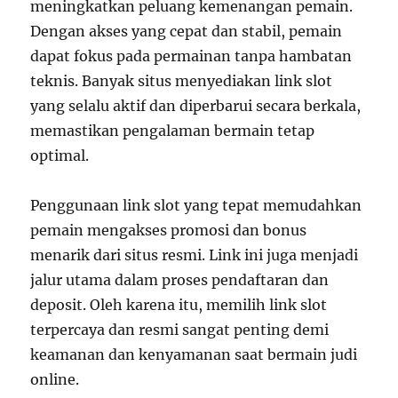
meningkatkan peluang kemenangan pemain.
Dengan akses yang cepat dan stabil, pemain
dapat fokus pada permainan tanpa hambatan
teknis. Banyak situs menyediakan link slot
yang selalu aktif dan diperbarui secara berkala,
memastikan pengalaman bermain tetap
optimal.
Penggunaan link slot yang tepat memudahkan
pemain mengakses promosi dan bonus
menarik dari situs resmi. Link ini juga menjadi
jalur utama dalam proses pendaftaran dan
deposit. Oleh karena itu, memilih link slot
terpercaya dan resmi sangat penting demi
keamanan dan kenyamanan saat bermain judi
online.