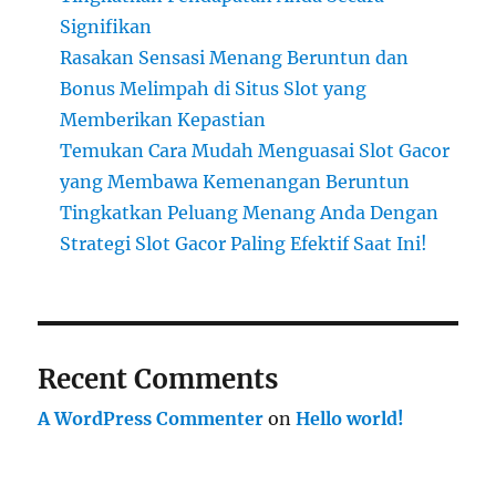
Signifikan
Rasakan Sensasi Menang Beruntun dan
Bonus Melimpah di Situs Slot yang
Memberikan Kepastian
Temukan Cara Mudah Menguasai Slot Gacor
yang Membawa Kemenangan Beruntun
Tingkatkan Peluang Menang Anda Dengan
Strategi Slot Gacor Paling Efektif Saat Ini!
Recent Comments
A WordPress Commenter
on
Hello world!