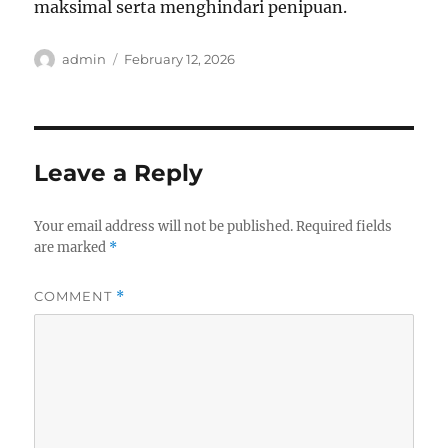
maksimal serta menghindari penipuan.
Author
Posted
admin
February 12, 2026
on
Leave a Reply
Your email address will not be published.
Required fields
are marked
*
COMMENT
*