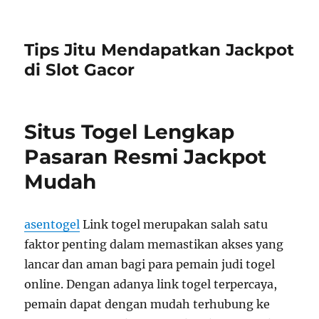
Tips Jitu Mendapatkan Jackpot
di Slot Gacor
Situs Togel Lengkap
Pasaran Resmi Jackpot
Mudah
asentogel
Link togel merupakan salah satu
faktor penting dalam memastikan akses yang
lancar dan aman bagi para pemain judi togel
online. Dengan adanya link togel terpercaya,
pemain dapat dengan mudah terhubung ke