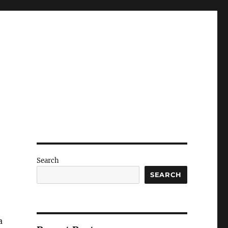
Search
SEARCH
a