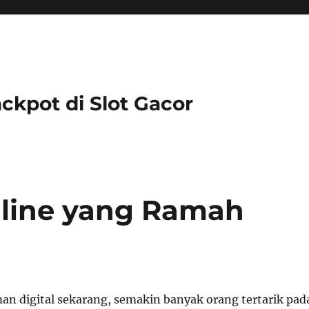
ckpot di Slot Gacor
Online yang Ramah
an digital sekarang, semakin banyak orang tertarik pad