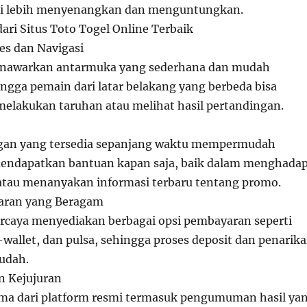
i lebih menyenangkan dan menguntungkan.
ari Situs Toto Togel Online Terbaik
s dan Navigasi
menawarkan antarmuka yang sederhana dan mudah
ingga pemain dari latar belakang yang berbeda bisa
lakukan taruhan atau melihat hasil pertandingan.
gan yang tersedia sepanjang waktu mempermudah
endapatkan bantuan kapan saja, baik dalam menghadap
atau menanyakan informasi terbaru tentang promo.
aran yang Beragam
percaya menyediakan berbagai opsi pembayaran seperti
-wallet, dan pulsa, sehingga proses deposit dan penarik
udah.
n Kejujuran
ma dari platform resmi termasuk pengumuman hasil ya