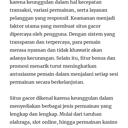
karena keunggulan dalam hal kecepatan
transaksi, variasi permainan, serta layanan
pelanggan yang responsif. Keamanan menjadi
faktor utama yang membuat situs gacor
dipercaya oleh pengguna. Dengan sistem yang
transparan dan terpercaya, para pemain
merasa nyaman dan tidak khawatir akan
adanya kecurangan. Selain itu, fitur bonus dan
promosi menarik turut meningkatkan
antusiasme pemain dalam menjalani setiap sesi
permainan secara berkelanjutan.
Situs gacor dikenal karena keunggulan dalam
menyediakan berbagai jenis permainan yang
lengkap dan lengkap. Mulai dari taruhan
olahraga, slot online, hingga permainan kasino