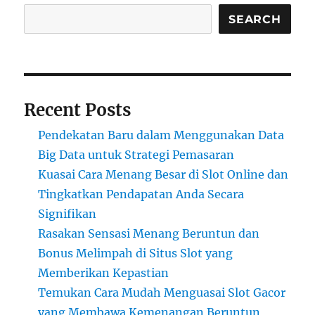
SEARCH
Recent Posts
Pendekatan Baru dalam Menggunakan Data
Big Data untuk Strategi Pemasaran
Kuasai Cara Menang Besar di Slot Online dan
Tingkatkan Pendapatan Anda Secara
Signifikan
Rasakan Sensasi Menang Beruntun dan
Bonus Melimpah di Situs Slot yang
Memberikan Kepastian
Temukan Cara Mudah Menguasai Slot Gacor
yang Membawa Kemenangan Beruntun