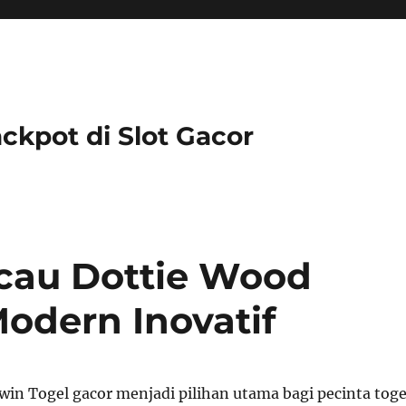
ckpot di Slot Gacor
cau Dottie Wood
odern Inovatif
in Togel gacor menjadi pilihan utama bagi pecinta toge