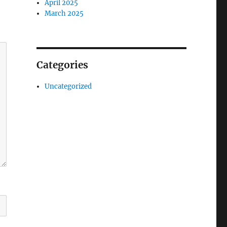
April 2025
March 2025
Categories
Uncategorized