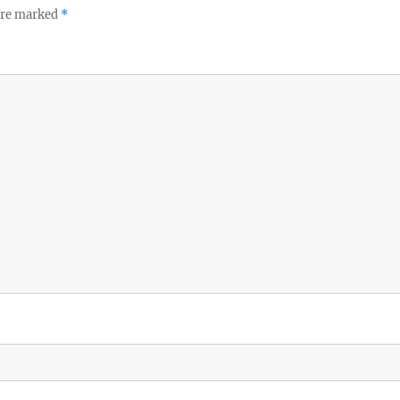
 are marked
*