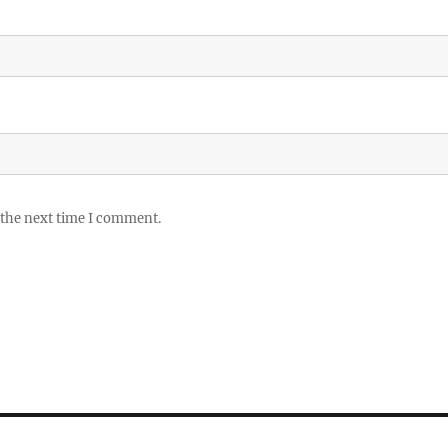
 the next time I comment.