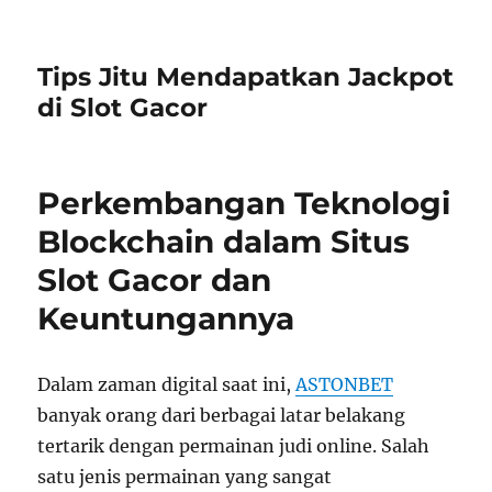
Tips Jitu Mendapatkan Jackpot
di Slot Gacor
Perkembangan Teknologi
Blockchain dalam Situs
Slot Gacor dan
Keuntungannya
Dalam zaman digital saat ini,
ASTONBET
banyak orang dari berbagai latar belakang
tertarik dengan permainan judi online. Salah
satu jenis permainan yang sangat