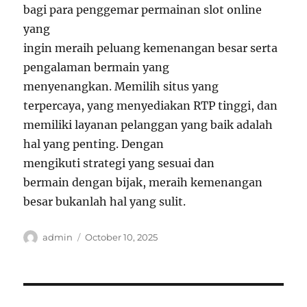
bagi para penggemar permainan slot online
yang
ingin meraih peluang kemenangan besar serta
pengalaman bermain yang
menyenangkan. Memilih situs yang
terpercaya, yang menyediakan RTP tinggi, dan
memiliki layanan pelanggan yang baik adalah
hal yang penting. Dengan
mengikuti strategi yang sesuai dan
bermain dengan bijak, meraih kemenangan
besar bukanlah hal yang sulit.
Author
Posted
admin
October 10, 2025
on