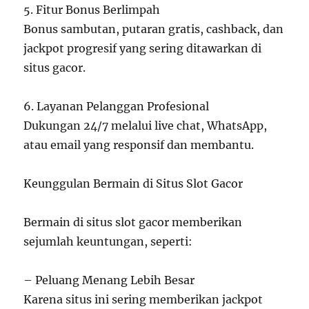
5. Fitur Bonus Berlimpah
Bonus sambutan, putaran gratis, cashback, dan
jackpot progresif yang sering ditawarkan di
situs gacor.
6. Layanan Pelanggan Profesional
Dukungan 24/7 melalui live chat, WhatsApp,
atau email yang responsif dan membantu.
Keunggulan Bermain di Situs Slot Gacor
Bermain di situs slot gacor memberikan
sejumlah keuntungan, seperti:
– Peluang Menang Lebih Besar
Karena situs ini sering memberikan jackpot