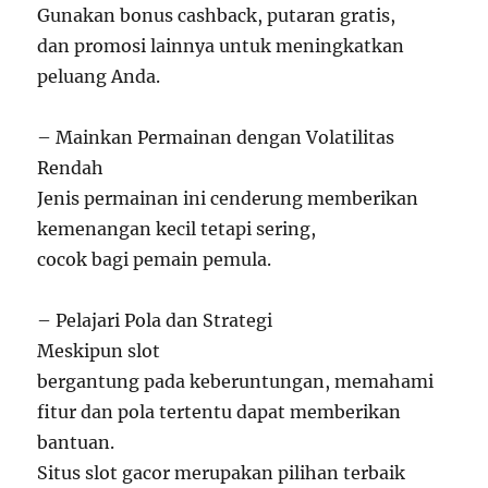
Gunakan bonus cashback, putaran gratis,
dan promosi lainnya untuk meningkatkan
peluang Anda.
– Mainkan Permainan dengan Volatilitas
Rendah
Jenis permainan ini cenderung memberikan
kemenangan kecil tetapi sering,
cocok bagi pemain pemula.
– Pelajari Pola dan Strategi
Meskipun slot
bergantung pada keberuntungan, memahami
fitur dan pola tertentu dapat memberikan
bantuan.
Situs slot gacor merupakan pilihan terbaik