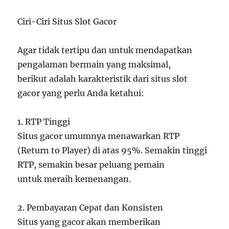
Ciri-Ciri Situs Slot Gacor
Agar tidak tertipu dan untuk mendapatkan
pengalaman bermain yang maksimal,
berikut adalah karakteristik dari situs slot
gacor yang perlu Anda ketahui:
1. RTP Tinggi
Situs gacor umumnya menawarkan RTP
(Return to Player) di atas 95%. Semakin tinggi
RTP, semakin besar peluang pemain
untuk meraih kemenangan.
2. Pembayaran Cepat dan Konsisten
Situs yang gacor akan memberikan