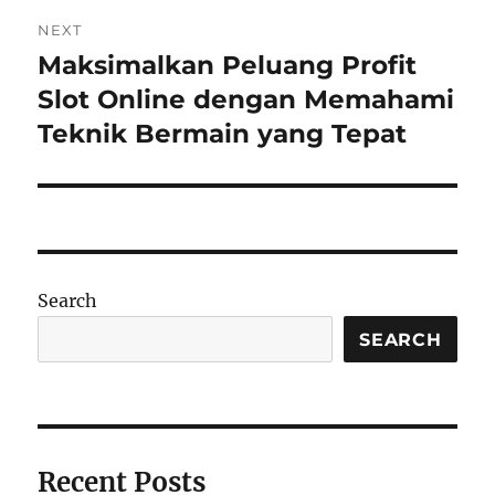
NEXT
Maksimalkan Peluang Profit
Next
post:
Slot Online dengan Memahami
Teknik Bermain yang Tepat
Search
SEARCH
Recent Posts