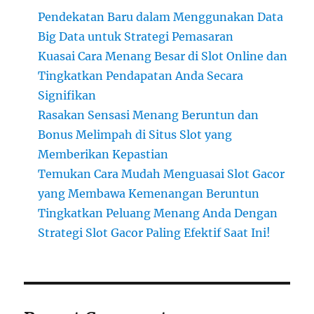
Pendekatan Baru dalam Menggunakan Data
Big Data untuk Strategi Pemasaran
Kuasai Cara Menang Besar di Slot Online dan
Tingkatkan Pendapatan Anda Secara
Signifikan
Rasakan Sensasi Menang Beruntun dan
Bonus Melimpah di Situs Slot yang
Memberikan Kepastian
Temukan Cara Mudah Menguasai Slot Gacor
yang Membawa Kemenangan Beruntun
Tingkatkan Peluang Menang Anda Dengan
Strategi Slot Gacor Paling Efektif Saat Ini!