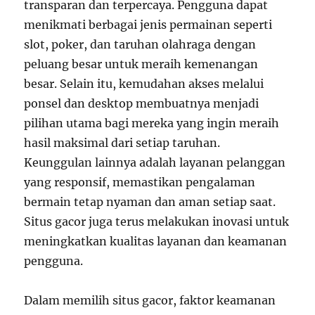
transparan dan terpercaya. Pengguna dapat
menikmati berbagai jenis permainan seperti
slot, poker, dan taruhan olahraga dengan
peluang besar untuk meraih kemenangan
besar. Selain itu, kemudahan akses melalui
ponsel dan desktop membuatnya menjadi
pilihan utama bagi mereka yang ingin meraih
hasil maksimal dari setiap taruhan.
Keunggulan lainnya adalah layanan pelanggan
yang responsif, memastikan pengalaman
bermain tetap nyaman dan aman setiap saat.
Situs gacor juga terus melakukan inovasi untuk
meningkatkan kualitas layanan dan keamanan
pengguna.
Dalam memilih situs gacor, faktor keamanan