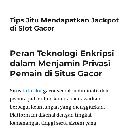
Tips Jitu Mendapatkan Jackpot
di Slot Gacor
Peran Teknologi Enkripsi
dalam Menjamin Privasi
Pemain di Situs Gacor
Situs
toto slot
gacor semakin diminati oleh
pecinta judi online karena menawarkan
berbagai keuntungan yang menggiurkan.
Platform ini dikenal dengan tingkat
kemenangan tinggi serta sistem yang