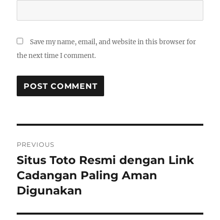
Save my name, email, and website in this browser for
the next time I comment.
Post
PREVIOUS
navigation
Situs Toto Resmi dengan Link
Previous
post:
Cadangan Paling Aman
Digunakan