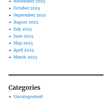
November 2025
October 2025
September 2025
August 2025
July 2025
June 2025
May 2025
April 2025
March 2025
Categories
Uncategorized