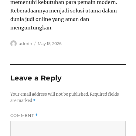
memenuhi kebutuhan para pemain modern.
Keberadaannya menjadi solusi utama dalam
dunia judi online yang aman dan
menguntungkan.
Author
Posted
admin
May 15, 2026
on
Leave a Reply
Your email address will not be published.
Required fields
are marked
*
COMMENT
*