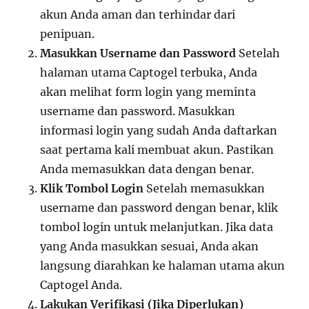
akun Anda aman dan terhindar dari
penipuan.
Masukkan Username dan Password
Setelah
halaman utama Captogel terbuka, Anda
akan melihat form login yang meminta
username dan password. Masukkan
informasi login yang sudah Anda daftarkan
saat pertama kali membuat akun. Pastikan
Anda memasukkan data dengan benar.
Klik Tombol Login
Setelah memasukkan
username dan password dengan benar, klik
tombol login untuk melanjutkan. Jika data
yang Anda masukkan sesuai, Anda akan
langsung diarahkan ke halaman utama akun
Captogel Anda.
Lakukan Verifikasi (Jika Diperlukan)