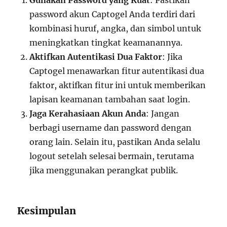
Gunakan Password yang Kuat
: Pastikan
password akun Captogel Anda terdiri dari
kombinasi huruf, angka, dan simbol untuk
meningkatkan tingkat keamanannya.
Aktifkan Autentikasi Dua Faktor
: Jika
Captogel menawarkan fitur autentikasi dua
faktor, aktifkan fitur ini untuk memberikan
lapisan keamanan tambahan saat login.
Jaga Kerahasiaan Akun Anda
: Jangan
berbagi username dan password dengan
orang lain. Selain itu, pastikan Anda selalu
logout setelah selesai bermain, terutama
jika menggunakan perangkat publik.
Kesimpulan