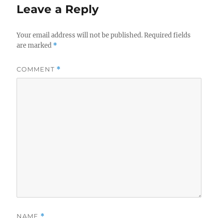
Leave a Reply
Your email address will not be published.
Required fields
are marked
*
COMMENT
*
NAME
*