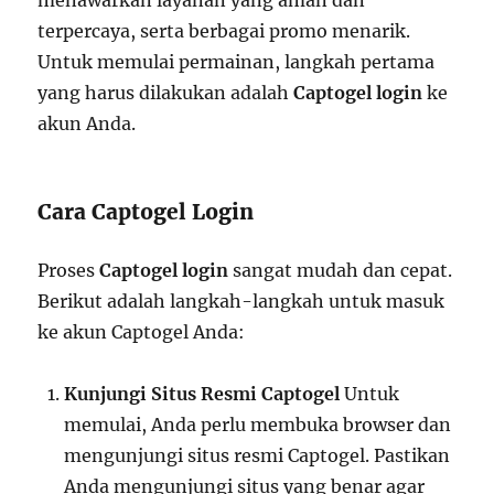
menawarkan layanan yang aman dan
terpercaya, serta berbagai promo menarik.
Untuk memulai permainan, langkah pertama
yang harus dilakukan adalah
Captogel login
ke
akun Anda.
Cara Captogel Login
Proses
Captogel login
sangat mudah dan cepat.
Berikut adalah langkah-langkah untuk masuk
ke akun Captogel Anda:
Kunjungi Situs Resmi Captogel
Untuk
memulai, Anda perlu membuka browser dan
mengunjungi situs resmi Captogel. Pastikan
Anda mengunjungi situs yang benar agar