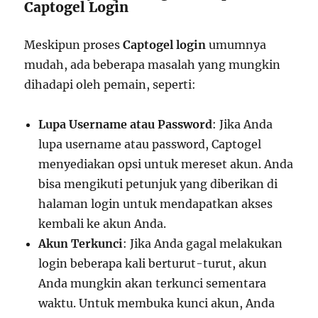
Captogel Login
Meskipun proses
Captogel login
umumnya
mudah, ada beberapa masalah yang mungkin
dihadapi oleh pemain, seperti:
Lupa Username atau Password
: Jika Anda
lupa username atau password, Captogel
menyediakan opsi untuk mereset akun. Anda
bisa mengikuti petunjuk yang diberikan di
halaman login untuk mendapatkan akses
kembali ke akun Anda.
Akun Terkunci
: Jika Anda gagal melakukan
login beberapa kali berturut-turut, akun
Anda mungkin akan terkunci sementara
waktu. Untuk membuka kunci akun, Anda