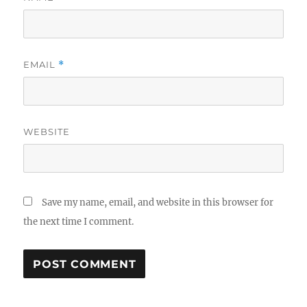
EMAIL
*
WEBSITE
Save my name, email, and website in this browser for
the next time I comment.