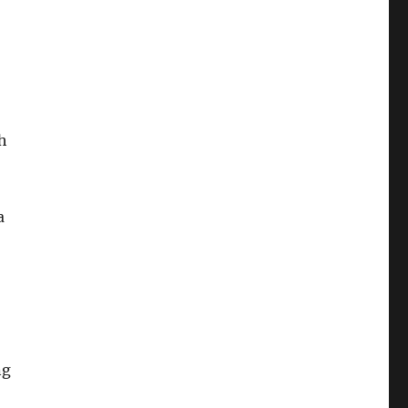
h
a
ng