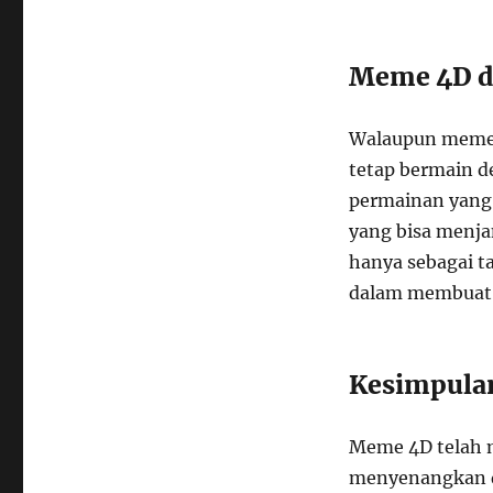
Meme 4D da
Walaupun meme 
tetap bermain d
permainan yang
yang bisa menj
hanya sebagai t
dalam membuat 
Kesimpula
Meme 4D telah 
menyenangkan d