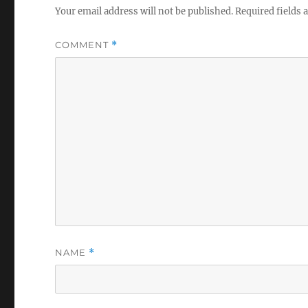
Your email address will not be published.
Required fields
COMMENT
*
NAME
*