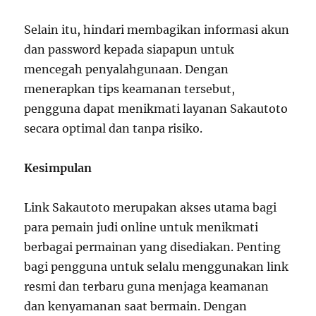
Selain itu, hindari membagikan informasi akun
dan password kepada siapapun untuk
mencegah penyalahgunaan. Dengan
menerapkan tips keamanan tersebut,
pengguna dapat menikmati layanan Sakautoto
secara optimal dan tanpa risiko.
Kesimpulan
Link Sakautoto merupakan akses utama bagi
para pemain judi online untuk menikmati
berbagai permainan yang disediakan. Penting
bagi pengguna untuk selalu menggunakan link
resmi dan terbaru guna menjaga keamanan
dan kenyamanan saat bermain. Dengan