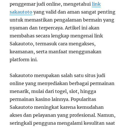
penggemar judi online, mengetahui
link
sakautoto
yang valid dan aman sangat penting
untuk memastikan pengalaman bermain yang
nyaman dan terpercaya. Artikel ini akan
membahas secara lengkap mengenai link
Sakautoto, termasuk cara mengakses,
keamanan, serta manfaat menggunakan
platform ini.
Sakautoto merupakan salah satu situs judi
online yang menyediakan berbagai permainan
menarik, mulai dari togel, slot, hingga
permainan kasino lainnya. Popularitas
Sakautoto meningkat karena kemudahan
akses dan pelayanan yang profesional. Namun,
seringkali pengguna mengalami kesulitan saat