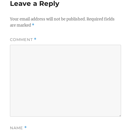
Leave a Reply
Your email address will not be published.
Required fields
are marked
*
COMMENT
*
NAME
*