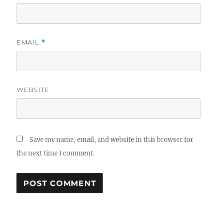
EMAIL
*
WEBSITE
Save my name, email, and website in this browser for
the next time I comment.