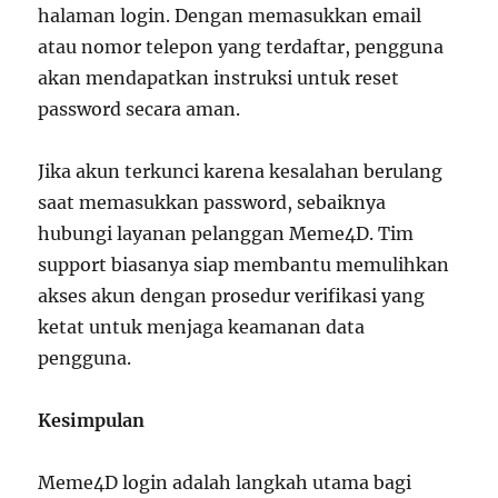
halaman login. Dengan memasukkan email
atau nomor telepon yang terdaftar, pengguna
akan mendapatkan instruksi untuk reset
password secara aman.
Jika akun terkunci karena kesalahan berulang
saat memasukkan password, sebaiknya
hubungi layanan pelanggan Meme4D. Tim
support biasanya siap membantu memulihkan
akses akun dengan prosedur verifikasi yang
ketat untuk menjaga keamanan data
pengguna.
Kesimpulan
Meme4D login adalah langkah utama bagi