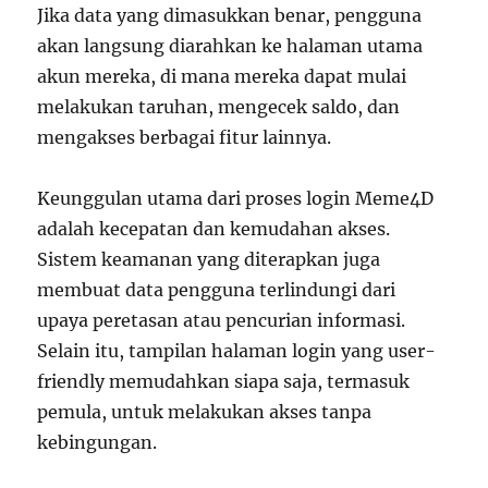
Jika data yang dimasukkan benar, pengguna
akan langsung diarahkan ke halaman utama
akun mereka, di mana mereka dapat mulai
melakukan taruhan, mengecek saldo, dan
mengakses berbagai fitur lainnya.
Keunggulan utama dari proses login Meme4D
adalah kecepatan dan kemudahan akses.
Sistem keamanan yang diterapkan juga
membuat data pengguna terlindungi dari
upaya peretasan atau pencurian informasi.
Selain itu, tampilan halaman login yang user-
friendly memudahkan siapa saja, termasuk
pemula, untuk melakukan akses tanpa
kebingungan.