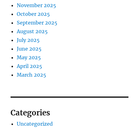
November 2025
October 2025
September 2025
August 2025
July 2025
June 2025
May 2025
April 2025
March 2025
Categories
Uncategorized